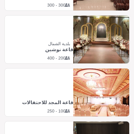
300 - 300
بلدية الشمال
قاعة نوشين
200 - 400
قاعة المجد للاحتفالات
100 - 250