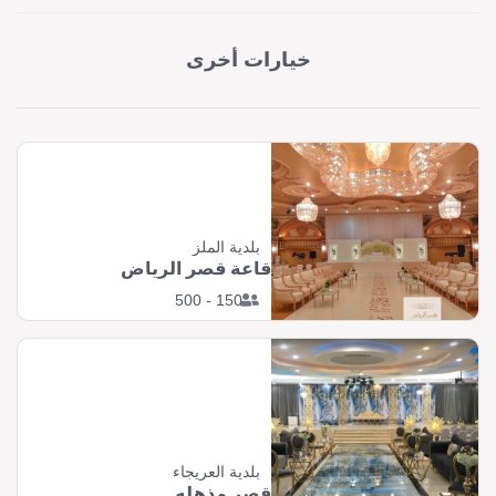
خيارات أخرى
بلدية الملز
قاعة قصر الرياض
150 - 500
بلدية العريجاء
قصر مذهله