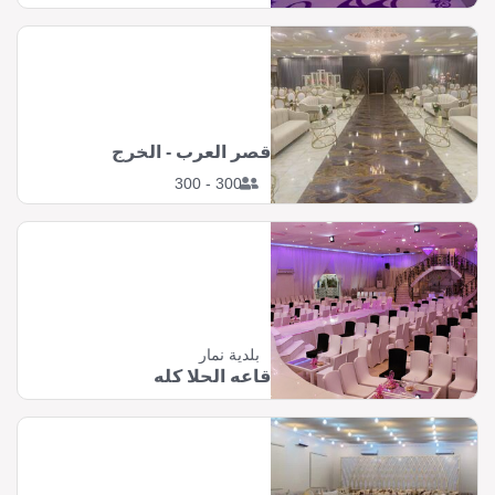
قصر العرب - الخرج
300 - 300
بلدية نمار
قاعه الحلا كله