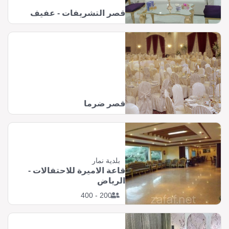
قصر التشريفات - عفيف
قصر ضرما
بلدية نمار
قاعة الاميرة للاحتفالات -
الرياض
200 - 400