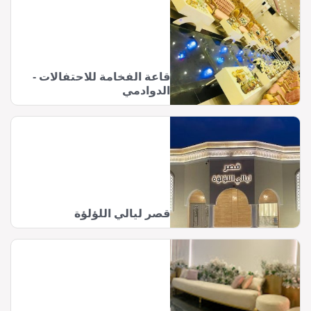
قاعة الفخامة للاحتفالات -
الدوادمي
قصر ليالي اللؤلؤة