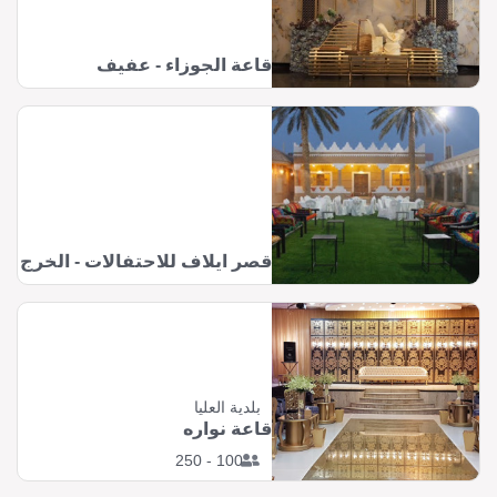
قاعة الجوزاء - عفيف
قصر ايلاف للاحتفالات - الخرج
بلدية العليا
قاعة نواره
100 - 250