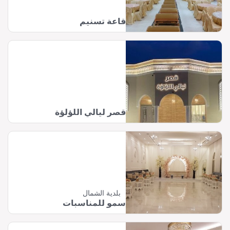
قاعة تسنيم
قصر ليالي اللؤلؤة
بلدية الشمال
سمو للمناسبات