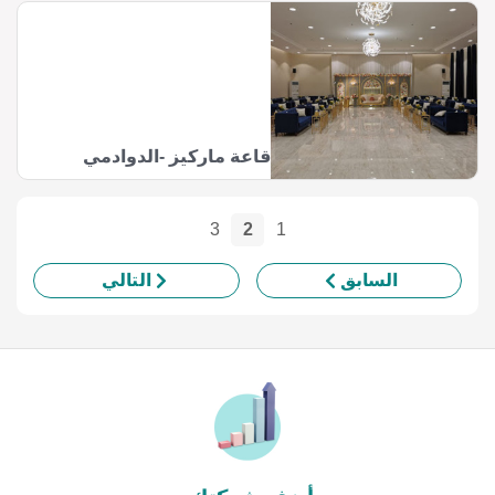
قاعة ماركيز -الدوادمي
3
2
1
السابق
التالي