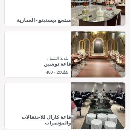
منتجع ديستينو - العمارية
بلدية الشمال
قاعة نوشين
200 - 400
قاعة كارال للاحتفالات
والمؤتمرات