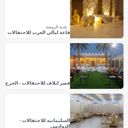
بلدية الروضة
قاعة ليالي العرب للاحتفالات
قصر ايلاف للاحتفالات - الخرج
السليمانيه للاحتفالات -
الدوادمي