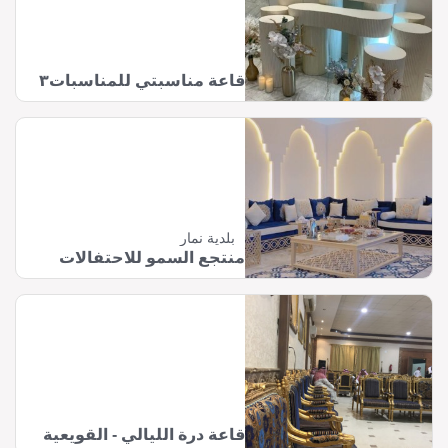
قاعة مناسبتي للمناسبات٣
بلدية نمار
منتجع السمو للاحتفالات
قاعة درة الليالي - القويعية