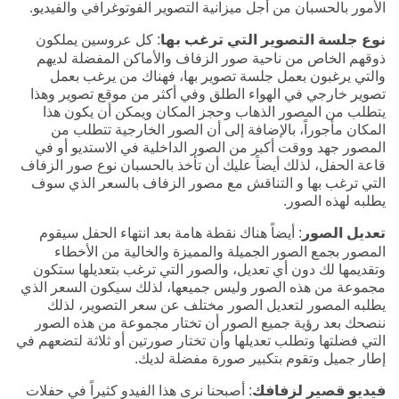
الأمور بالحسبان من أجل ميزانية التصوير الفوتوغرافي والفيديو.
نوع جلسة التصوير التي ترغب بها
: كل عروسين يملكون
ذوقهم الخاص من ناحية صور الزفاف والأماكن المفضلة لديهم
والتي يرغبون بعمل جلسة تصوير بها، فهناك من يرغب بعمل
تصوير خارجي في الهواء الطلق وفي أكثر من موقع تصوير وهذا
يتطلب من المصور الذهاب وحجز المكان ويمكن أن يكون هذا
المكان مأجوراً، بالإضافة إلى أن الصور الخارجية تتطلب من
المصور جهد ووقت أكبر من الصور الداخلية في الاستديو أو في
قاعة الحفل، لذلك أيضاً عليك أن تأخذ بالحسبان نوع صور الزفاف
التي ترغب بها و التناقش مع مصور الزفاف بالسعر الذي سوف
يطلبه لهذه الصور.
تعديل الصور
: أيضاً هناك نقطة هامة بعد انتهاء الحفل سيقوم
المصور بجمع الصور الجميلة والمميزة والخالية من الأخطاء
وتقديمها لك دون أي تعديل، والصور التي ترغب بتعديلها ستكون
مجموعة من هذه الصور وليس جميعها، لذلك سيكون السعر الذي
يطلبه المصور لتعديل الصور مختلف عن سعر التصوير، لذلك
ننصحك بعد رؤية جميع الصور أن تختار مجموعة من هذه الصور
التي فضلتها وتطلب تعديلها وأن تختار صورتين أو ثلاثة لتضعهم في
إطار جميل وتقوم بتكبير صورة مفضلة لديك.
فيديو قصير لزفافك
: أصبحنا نرى هذا الفيدو كثيراً في حفلات