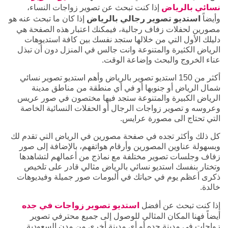
نسائي بالرياض
إذا كنت تبحث عن تصوير زواجات النساء،
وأيضاً
استديو تصوير رجالي بالرياض
إذا كان ما تبحث عنه هو
مصورين لحفلات زفاف رجالية، فيمكنك اعتبار هذه الصفحة هي
دليلك الأول التي من خلالها ستجد نفسك بين كافة استديوهات
الرياض الكثيرة والمتنوعة وانت جالس في المنزل دون أن تبذل
عناء الخروج والبحث وإضاعة الوقت.
أكثر من 150 استديو تصوير بالرياض وأهم استديو تصوير نسائي
شمال الرياض أو جنوبها أو في أي منطقة من مناطق مدينة
الرياض الكبيرة والمتنوعة ستجد فيها مختصون في صور عريس
وعروسه و تصوير زواجات الرجال أو الحفلات النسائية الخاصة
التي تحتاج الى مصورة عرايس.
كل ذلك وأكثر تجده في صفحة مصورين في الرياض التي تقدم لك
وبسهولة عناوين المصورين وأرقام هواتفهم، بالإضافة إلى صور
زفاف وجلسات تصوير مختلفة مع نماذج من أعمالهم لتشاهدها
وتختار بنفسك استديو نسائي بالرياض مثالي قادر على تلخيص
ذكرى أعظم يوم في حياتك في ألبومات صور جميلة وفيديوهات
خالدة.
إذا كنت تبحث عن أفضل
استديو تصوير زواجات في جده
أيضاً فهنا المكان المثالي للوصول إلى جميع محترفي تصوير
زواجات في مدينة جده أو أي مدينة أخرى من مدن السعودية .