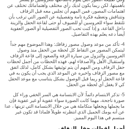
بأهميتها، لكن ربما يكون لديك رأي مختلف واهتماماتك تختلف عن
اهتمامات المصور، فمن المهم أن تجلس معه قبل الزفاف
وتتناقش وتعطيه فكرة تامة وتفصيلية عن الصور التي ترغب بأن
تلتقط سواء للعروسين أو للضيوف أو حتى لقاعة الحفل والزينة
داخل القاعة، و إذا كنت تحب الصور التفصيلية أو الصور العفوية
أيضاً دعه يعلم بهذه التفاصيل.
4- تأكد من موعد وصول مصور زفافك: وهذا الموضوع مهم جداً
ليتمكن المصور من التقاط كل لحظة من الحفل منذ وصول
العروسين والنزول من سيارة الزفة والصعود إلى قاعة الزفاف
واستقبال الأهل والأصدقاء لهم، فهذه اللحظات من أجمل لحظات
حفل الزفاف ومن المهم أن يتم توثيقها بشكل كامل، لذلك اتفق
مع مصور الزفاف واخبره عن الموعد الذي يجب أن يكون به في
قاعة الحفل أو ربما قبل الوصول بشكل يتناسب مع موعد الحفل
كي لا يغفل أي لحظة من الحفل.
5- تذكر الابتسام دائماً: لأن الابتسامة هي السر الخفي وراء كل
صورة ناجحة، مهما كانت الصورة سواء عفوية أو غير عفوية فإن
ما يجملها ويجعلها متكاملة هي من خلال الابتسامة التي تزينها ، عدا
عن أنه يومك الجميل الذي انتظرته طويلاً فلماذا قد تكون غير
مبتسم في هذا اليوم المميز.
أجمل لقطات حفل الزفاف