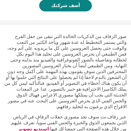
أضف شركتك
صور الزفاف من الذكريات الخالدة التي تبقى من حفل الفرح
والتي يستمر التخطيط له عدة شهور ويأخذ الكثير من التعب
والوقت حتى يحصل العروسين على كل ما يريدونه على أتم وجه،
فمن الطبيعي أن يحرص العروسين على تخليد هذا اليوم بكل
لحظاته وتفاصيله بالصور الفوتوغرافية والفيديو منذ بدايته وحتى
النهاية، ومن الطبيعي أيضاً أن يختار العروسين المصورين
المحترفين الذين سوف يقومون بهذه المهمة على أكمل وجه دون
أن الشعور بالندم لاحقاً إذا لم يحصلوا على النتائج التي حلموا بها أو
أن يكون هناك أخطاء في التصوير أو الفيديو، فبالتأكيد ليس كل من
يملك الكاميرا الاحترافية هو خبير بالتصوير، عدا عن المعدات
الحديثة التي يجب أن يمتلكها مصوري الاعراس فهناك الذوق
والحس الفني الذي يحرص العروسين على البحث عنه في مصور
الافراح الذي يرغبون به لتخليد زفافهم.
عنر زفاف.نت سوف تجد مصوري حفلات الزفاف في الرياض
الذين يجمعون الذوق والخبرة والحس الفني سوياً، تعرف عليهم
من خلال هذه الصفحة التي جمعنا لك فيها
استديو تصوير