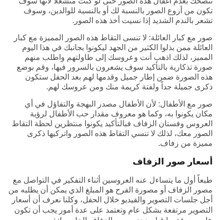
ننصحك بعدم اغفال هذه الصور حتى لو كنت منشغلاً لأنها سوف
تكون من أروع الصور بالنسبة لك أو بالنسبة للوالدين، وسوف
تشعر بالندم الشديد إذا نسيت أخذ هذه الصور.
صور مع كبار العائلة: لا تنسى التقاط هذه الصور المميزة مع كبار
العائلة ممن بذلوا الكثير من الجهد ليكونوا بجانبك في هذا اليوم
المميز، لذلك اذهب أنت وعروسك إلى طاولتهم واطلب منهم
صورة تذكارية بالتأكيد سوف يشعرون بالسرور فيها، وقم بوضع
هذه الصورة ضمن إطار جميل وقدمها لهم بعد الحفل ستكون
ذكرى جميلة جداً ولفتة كريمة منك ومن عروسك لهم.
صور مع الأطفال: لأن الأطفال مصدر البهجة والتفاؤل في أي
مكان يكونوا به، وكما هو معروف مقدار حب الأطفال لرؤية
العروس وفستان الزفاف فبالتأكيد يكونوا منتظرين لحظة التقاط
الصور معك، لذلك لا تنسي التقاط هذه الصور واتركيها ذكرى
مميزة من زفاف.
أسعار صور الزفاف
طبعاً أول ما يتساءل عنه العروسين أثناء التفكير في التواصل مع
مصور الزفاف أو مصورة الفرح هو المبلغ الذي يمكن أن يطلبه من
أجل جلسات التصوير والفيديو خلال الحفل، وكلنا نعرف أن أسعار
التصوير
مرتفعة بشكل عام وتعتمد على عدة أمور يجب أن تكون