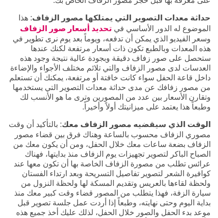
على معرفة بها قبل حجز مصور الزفاف الخاص بك:
حداثة معدات التصوير التي يمتلكها مصور الزفاف
: هذا
الموضوع له الدور الأساسي في
تحديد أسعار صور الزفاف
وسعر الفيديو الذي يمكن أن تدفعه، ويوماً بعد يوم نرى تطوير في
هذه المعدات وبالطبع تكون ذات أسعار مرتفعة لكنك عندها
ستحصل على صور زفاف دقيقة وبجودة عالية نتيجة وجود هذه
العدسات لدى مصور الزفاف والتي تلائم مختلف الأجواء والإضاءة
داخل قاعة الحفل سواء كانت خافتة أو مرتفعة، يمكنك أن تستعلم
من مصور زفافك عن مدى حداثة معدات التصوير التي يستخدمها
وتقارن الأسعار بين عدد من المصورين وترى ما هو الأنسب لك
وطبعاً هذا يعتمد على ميزانيتك أولاً وأخيراً.
الوقت الذي سيقضيه مصور الزفاف معك
: بالتأكيد أن وقت
مصوري الزفاف محسوب بالساعة وهناك فرق بين قضاء مصور
الزفاف بضعة ساعات معك خلال الحفل، ومن أن يكون معك من
الصباح الباكر لتصوير تجهيزات يوم الزفاف منذ بدايتها، فهناك
عرائس تطلب من مصورة الزفاف الخاصة بها أن تكون معها عند
كوافيرة الشعر لتصوير تفاصيل التسريحة وبعد ارتداء الفستان
ولحظة لقاءها بالعريس وتقديم المسكة لها ولحظة النزول من
سيارة الزفة، فهذا يتطلب من المصور قضاء وقت كبير معك منذ
بداية اليوم وحتى نهايته، وطبعاً إذا أردت عمل جلسة تصوير قبل
موعد بدء الحفل والصور خلال الحفل، لذلك عليك أخذ جميع هذه