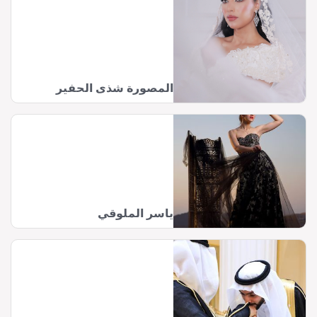
المصورة شذى الحفير
ياسر الملوقي