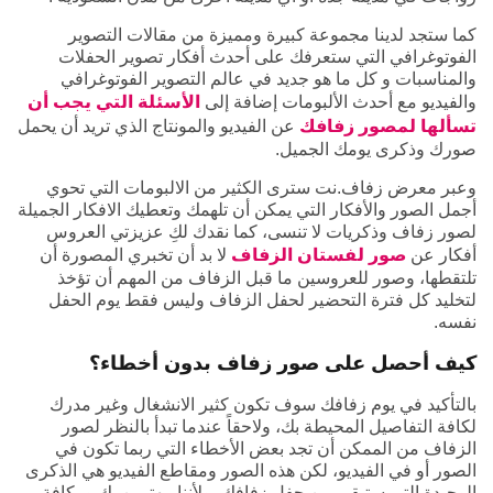
كما ستجد لدينا مجموعة كبيرة ومميزة من مقالات التصوير
الفوتوغرافي التي ستعرفك على أحدث أفكار تصوير الحفلات
والمناسبات و كل ما هو جديد في عالم التصوير الفوتوغرافي
والفيديو مع أحدث الألبومات إضافة إلى
الأسئلة التي يجب أن
تسألها لمصور زفافك
عن الفيديو والمونتاج الذي تريد أن يحمل
صورك وذكرى يومك الجميل.
وعبر معرض زفاف.نت سترى الكثير من الالبومات التي تحوي
أجمل الصور والأفكار التي يمكن أن تلهمك وتعطيك الافكار الجميلة
لصور زفاف وذكريات لا تنسى، كما نقدك لكِ عزيزتي العروس
أفكار عن
صور لفستان الزفاف
لا بد أن تخبري المصورة أن
تلتقطها، وصور للعروسين ما قبل الزفاف من المهم أن تؤخذ
لتخليد كل فترة التحضير لحفل الزفاف وليس فقط يوم الحفل
نفسه.
كيف أحصل على صور زفاف بدون أخطاء؟
بالتأكيد في يوم زفافك سوف تكون كثير الانشغال وغير مدرك
لكافة التفاصيل المحيطة بك، ولاحقاً عندما تبدأ بالنظر لصور
الزفاف من الممكن أن تجد بعض الأخطاء التي ربما تكون في
الصور أو في الفيديو، لكن هذه الصور ومقاطع الفيديو هي الذكرى
الوحيدة التي ستبقى من حفل زفافك، ولأننا مهتمين بك و بكافة