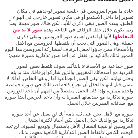
عادة ما يقوم العروسين في جلسة تصوير لوحدهم في مكان
تصوير إما داخل الاستديو أو في مكان تصوير خارجي في الهواء
الطلق، وهذه الصور تبقى ذكرى للأبد، لكن هناك صور مهمة أيضاً
ربما تكون خلال حفل الزفاف في القاعة وهذه
صور لا بد من
التقاطها
لأنها لها نفس أهمية صور العروسين وتبقى ذكرى
جميلة، وهي الصور التي يجب أن يلتقطها العروسين مع الأهل
والأصدقاء ممن جاؤوا لحفل الزفاف لمشاركة العروسين هذا اليوم
المميز لذلك بالتأكيد لن تغفل عن أخذ صور تذكارية مميزة معهم:
صور جماعية مع الأصدقاء: بالتأكيد سوف تلتقط بعض الصور
الفردية مع أصدقائك المقربين والذين شاركوا بزفافك منذ بدايته
وحتى نهايته، لكن تبقى الصور الجماعية لها رونقها الخاص، لذلك لا
تنسى قبل انتهاء الحفل أن تجمع كافة أصدقائك في صورة جماعية
واحدة مميزة، وإذا كان الحفل منفصلاً من المهم أن تأخذ العروس
صورة تذكارية مع صديقاتها المقربات وأن يأخذ العريس أيضاً صورة
مع أصدقائه المقربين خلال الحفل.
صورة مع الأهل: نحن على ثقة تامة أنك لن تغفل عن أخذ صورة
تذكارية مع والديك خلال الحفل لكن أحياناً لكثرة انشغال
العروسين أو نتيجة انشغال الأهل باستقبال وتوديع الضيوف لن تجد
الوقت الكافي لالتقاط الصور التذكارية الكافية معهم، لذلك