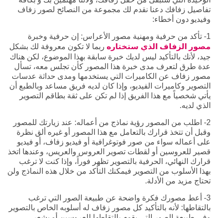
تفاصيل زفافك دعنا نقدم لك مجموعة من النصائح لصور زفاف
وفيديو دون أخطاء:
1- تأكد من حرفية ومهنية مصور الأعراس: إن حرفية وخبرة
مصور الزفاف الذي ستختاره
ربما لا تكون معروفة لك بشكل
جيد، لأنك بالتأكيد ليس لديك خبرة سابقة بهذا الموضوع، لكن هناك
عدة طرق لتعرف مدى خبرة هذا المصور كأن تجلس معه، تسأل
مصور زفاف عن الكاميرات التي يستخدمها ومدى حداثة عدسات
التصوير وكاميرات الفيديو، وإذا كان لديه فريق مساعد وبالطبع أن
يأتي شخصياً مع هذا الفريق إذا لم تكن على ثقة بطاقم التصوير
الذي لديه.
2- اطلب من المصور رؤية نماذج من أعماله: عند زيارتك للمصور
وقبل أن تتخذ قرارك بالتعامل مع هذا المصور أو غيره ألق نظرة
على أعماله سواء من صور فوتوغرافية أو فيديو زفاف، أو فيديو
قصير للعروسين أو لقطات تصوير العروس والعريس، وعندها اتخذ
قرارك النهائي، الحرفية بالتصوير تظهر فوراً، وإذا كنت لا ترغب
بهذا الأسلوب من التصوير فيمكنك التأكد من خلال هذه النماذج ولن
تحتاج مزيد من الأدلة.
3- أعط مصورك فكرة واضحة عن طبيعة الصور التي ترغب
بالتقاطها: لأنه بالتأكيد كل مصور زفاف له أسلوبه الخاص بالتصوير
وفي طبيعة الصور التي يقوم بالتقاطها للعروسين أو يشعر