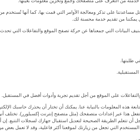
ود خدمته من التعرف على متصفحك وجمع وتخزين معلومات بعينها.
ساعدتنا على تذكر ومعالجة الأوامر التي قمت بها، كما أنها تُستخدم من
ي يمكننا من تقديم خدمة محسنة لك.
ف البيانات التي جمعناها عن حركة تصفح الموقع والتفاعلات التي تحدث 
ي طلبتها.
لمستقبلية.
والتفاعلات على الموقع من أجل تقديم تجربة وأدوات أفضل في المستقبل.
بعة هذه المعلومات بالنيابة عنا. يمكنك أن تختار أن يحذرك حاسبك الإلك
فعل هذا عبر إعدادات متصفحك (مثل متصفح إنترنت إكسبلورر). تختلف أنواع
أن تتعلم الطريقة الصحيحة لتعديل استقبال جهازك لسجلات التتبع. إن
مستخدم التي تجعل من زيارتك لموقعنا أكثر فاعلية، وقد لا تعمل بعض من
ى