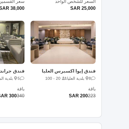
السعر للشخص الواحد
سعر القسمين 
38,000 SAR
25,000 SAR
فندق إيوا اكسبرس العليا
فندق جراند ب
8
بلدية العليا
20 - 100
5
بلدية الم
باقة
باقة
300 SAR
340
200 SAR
223