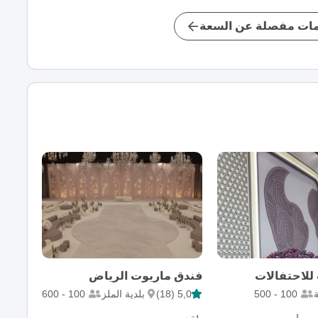
ات مفصلة عن السعة
للاحتفالات
فندق ماريوت الرياض
100 - 500
5,0 (18)
بلدية الملز
100 - 600