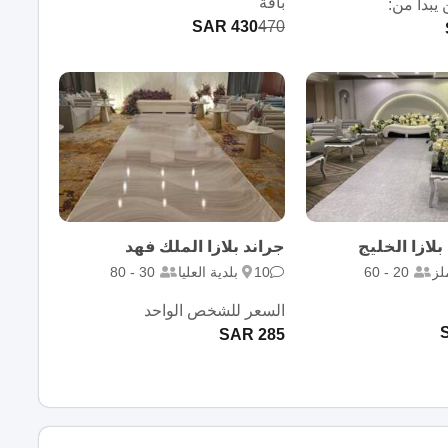
باقة
يبدأ من:
430 SAR
470
لازا الخليج
جراند بلازا الملك فهد
لز
20 - 60
10
بلدية العليا
30 - 80
السعر للشخص الواحد
285 SAR