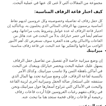
مجموعة من المقالات التي لا غنى لك عنها في عملية البحث.
كيف اختار قاعة الزفاف المناسبة:
كل حفل زفاف له تفاصيله وخصوصيته وكل عروسين لديهم نقاط
أساسية يرسمون بها الزفاف المثالي الذي يحلمون به، وبالتأكيد إن
اختيار قاعة الزفاف له عدة عوامل وشروط يجب مراعاتها، وهي
تساهم أيضاً في حصر خياراتك بدلاً من البحث في عدد هائل من
القاعات والاماكن وفي هذه الفقرة سوف نستعرض لك أهم الأمور
الواجب مراعاتها والتفكير بها عند البحث عن قاعة زفاف مناسبة:
ميزانيتك
إن وضع ميزانية خاصة لأي تفصيل من تفاصيل حفل الزفاف
يسهل عليك عملية البحث ويحصر خياراتك ويبعدك عن البحث
في أماكن باهظة الثمن ولا تناسب ميزانيتك. وكذلك الأمر
بالنسبة لقاعة الزفاف، فإن وضع ميزانية تحدد بها المال الذي
ستنفقه على استئجار صالة الحفل وميزانية أخرى لزينة القاعة
والبحث في الأماكن التي تتراوح أسعارها حول ميزانيتك،ونحن
في زفاف.نتفهم رغبات العروسين فإذا أردت قاعات زفاف
رخيصة أو قاعات زفاف فخمة ستجد هنا ما تبحث عنه.
عدد المدعوين