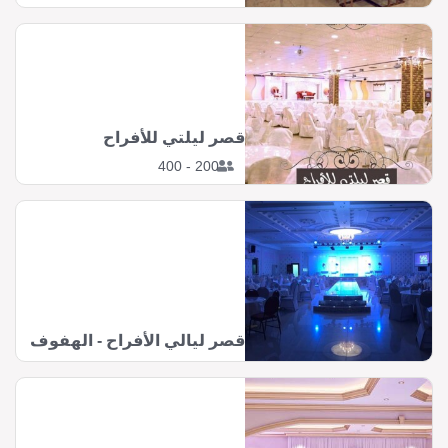
قصر ليلتي للأفراح
200 - 400
قصر ليالي الأفراح - الهفوف