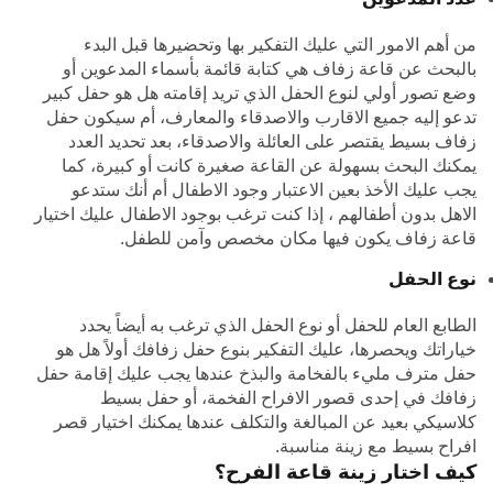
من أهم الامور التي عليك التفكير بها وتحضيرها قبل البدء
بالبحث عن قاعة زفاف هي كتابة قائمة بأسماء المدعوين أو
وضع تصور أولي لنوع الحفل الذي تريد إقامته هل هو حفل كبير
تدعو إليه جميع الاقارب والاصدقاء والمعارف، أم سيكون حفل
زفاف بسيط يقتصر على العائلة والاصدقاء، بعد تحديد العدد
يمكنك البحث بسهولة عن القاعة صغيرة كانت أو كبيرة، كما
يجب عليك الأخذ بعين الاعتبار وجود الاطفال أم أنك ستدعو
الاهل بدون أطفالهم ، إذا كنت ترغب بوجود الاطفال عليك اختيار
قاعة زفاف يكون فيها مكان مخصص وآمن للطفل.
نوع الحفل
الطابع العام للحفل أو نوع الحفل الذي ترغب به أيضاً يحدد
خياراتك ويحصرها، عليك التفكير بنوع حفل زفافك أولاً هل هو
حفل مترف مليء بالفخامة والبذخ عندها يجب عليك إقامة حفل
زفافك في إحدى قصور الافراح الفخمة، أو حفل بسيط
كلاسيكي بعيد عن المبالغة والتكلف عندها يمكنك اختيار قصر
افراح بسيط مع زينة مناسبة.
كيف اختار زينة قاعة الفرح؟