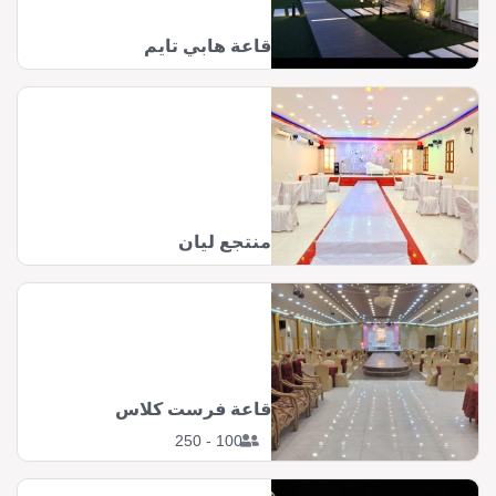
قاعة هابي تايم
منتجع ليان
قاعة فرست كلاس
100 - 250