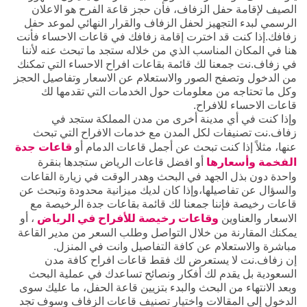
الصيف لإقامة حفل الزفاف، فأن حجز قاعة الفرح هو الاعلان
الرسمي لبدء التجهيز لحفل الزفاف والقرار النهائي لموعد حفل
زفافك.إذا كنت قد اخترت إقامة زفافك في قاعات الاحساء فأنت
هنا في المكان المناسب الذي من خلاله ستجد ما تبحث عنه لأننا
في زفاف.نت جمعنا لك قائمة بقاعات افراح الاحساء التي تمكنك
من الدخول وتصفح الصور والاستعلام عن الاسعار وتفاصيل الحجز
وكل ما تحتاجه من معلومات حول الخدمات التي تقدمها لك
قاعات الاحساء للافراح.
وإذا كنت في أي مدينة أخرى من مدن المملكة ستجد في
زفاف.نت تصنيفات لكل المدن مع خدمات الافراح التي تبحث
عنها، مثلاً إذا كنت تبحث عن أجمل قاعات الدمام أو
قاعات جدة
الفخمة وأسعارها
أو افضل قاعات الرياض ستجدها بنقرة
واحدة دون بذل الجهد في البحث وهدر الوقت في زيارة القاعات
والسؤال عن تفاصيلها،وإذا كان لديك ميزانية محدودة وتبحث عن
قاعات رخيصة فإننا جمعنا لك قائمة بقاعات جدة الرخيصة مع
الاسعار والعناوين
وقاعات رخيصة للأفراح في الرياض
، أو
يمكنك المقارنة من خلال التواصل وطلب السعر من مدير القاعة
مباشرة والاستعلام عن كافة التفاصيل وانت في المنزل.
إن زفاف.نت لا يستعرض لك فقط قاعات افراح كافة مدن
السعودية بل يقدم لك أفكار ونصائح تساعدك في عملية البحث
وبعد الانتهاء من البحث والبدء بتزيين قاعة الحفل، ما عليك سوى
الدخول إلى المقالات واختيار تصنيف قاعات الزفاف وسوف تجد