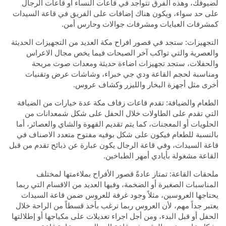
لضيوفك، وهذه الفرق تتواجد في قاعات النساء أو قاعات الرجال
على حد سواء، ويكون هناك إضافات على الفريق في قاعة السيدات
كمشرفات العبايات ومشرفات جوالات وحارس أمن.
التجهيزات: ستجد في قصور افراح مكة العديد من التجهيزات الحديثة
والعصرية والتي تواكب آخر الصيحات فيما يخص مجال الاعراس
والحفلات، ستجد تجهيزات اضاءة حديثة ومعدات صوت مريحة
ومناسبة لحجم القاعة ودي جي خبراء، وشاشات عرض وتقنيات
أخرى مثل أجهزة البخار والليزر وكشاف عروس.
الطعام والضيافة: تقدم قاعات زفاف مكة عدة خيارات من الضيافة
التي تقدم على الطاولات خلال الحفل على شكل شمعدانات من
الحلويات أو المعجنات، كما يتم تقديم القهوة والشاي والعصائر، أما
بالنسبة للطعام فيكون على شكل بوفيه مفتوح متعدد الاصناف في
قاعة السيدات، وفي قاعة الرجال يكون عبارة عن ذبائح تقدم من قبل
القاعة مشغولة بأيادي أمهر الطباخين.
ملحقات القاعة: تمتاز عادةً قصور الأفراح بملاءمتها لمختلف
المناسبات الصغيرة أو الضخمة، وفيها العديد من الاقسام التي ربما
يحتاجها العروسين، مثلاً وجود غرفة للعروس ضمن قاعة السيدات
يعتبر جداً مهم، لأن العروس ربما ترغب بأخذ قسطاً من الراحة خلال
الحفل أو قبل البدء، ومن أجل اجراء تعديلات على مكياجها أو إطلالتها