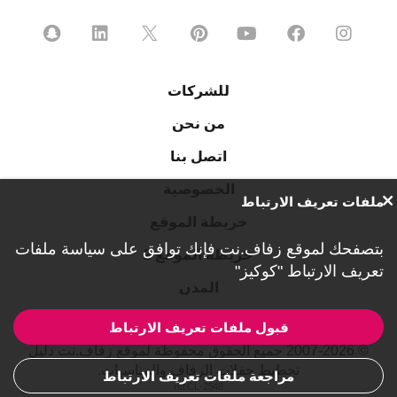
للشركات
من نحن
اتصل بنا
الخصوصية
ملفات تعريف الارتباط
خريطة الموقع
بتصفحك لموقع زفاف.نت فإنك توافق على
سياسة ملفات
خريطة الموقع 2
تعريف الارتباط "كوكيز"
المدن
قبول ملفات تعريف الارتباط
© 2007-2026 جميع الحقوق محفوظة لموقع زفاف.نت دليل
تخطيط حفلات الزفاف والمناسبات.
مراجعة ملفات تعريف الارتباط
ref:CL-2548