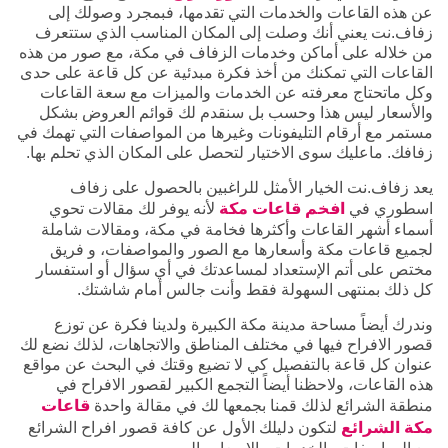
عن هذه القاعات والخدمات التي تقدمها، فبمجرد وصولك إلى
زفاف.نت يعني أنك وصلت إلى المكان المناسب الذي ستتعرف
من خلاله على أماكن وخدمات الزفاف في مكة، مع صور من هذه
القاعات التي تمكنك من أخذ فكرة مبدئية عن كل قاعة على حدى
وكل ماتحتاج معرفته عن الخدمات والميزات مع سعة القاعات
والأسعار ليس هذا وحسب بل سنقدم لك قوائم العروض بشكل
مستمر مع أرقام التليفونات وغيرها من المواصفات التي تهمك في
زفافك. ماعليك سوى الاختيار لتحصل على المكان الذي تحلم بها.
يعد زفاف.نت الخيار الأمثل للراغبين بالحصول على زفاف
اسطوري في
افخم قاعات مكة
لأنه يوفر لك مقالات تحوي
أسماء أشهر القاعات وأكثرها فخامة في مكة، ومقالات شاملة
لجميع قاعات مكة وأسعارها مع الصور والمواصفات، و فريق
مختص على أتم الإستعداد لمساعدتك في أي سؤال أو استفسار
كل ذلك بمنتهى السهولة فقط وأنت جالس أمام شاشتك.
وندرك أيضاً مساحة مدينة مكة الكبيرة ولدينا فكرة عن توزع
قصور الافراح فيها في مختلف المناطق والاتجاهات، لذلك نضع لك
عنوان كل قاعة بالتفصيل كي لا تضيع وقتك في البحث عن مواقع
هذه القاعات، ولاحظنا أيضاً التجمع الكبير لقصور الافراح في
منطقة الشرائع لذلك قمنا بجمعها لك في مقالة واحدة
قاعات
مكة الشرائع
لتكون دليلك الأول عن كافة قصور افراح الشرائع