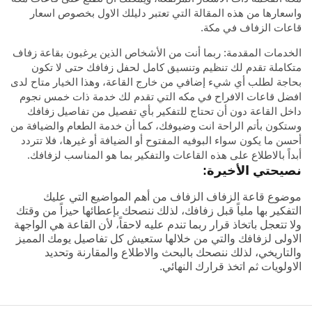
واسعارها
من هذه المقالة التي تعتبر دليلك الاول بخصوص اسعار
قاعات الزفاف في مكة.
الخدمات المقدمة: ربما أنت من الأشخاص الذين يرغبون بقاعة زفاف
متكاملة تقدم لك تنظيم وتنسيق كامل لحفل زفافك حتى لا تكون
بحاجة لطلب أي شيء إضافي من خارج القاعة، وهذا الخيار متاح لدى
افضل قاعات الافراح في مكه
التي تقدم لك خدمة ذات خمس نجوم
داخل القاعة دون أن تحتاج للتفكير بأي تفصيل من تفاصيل زفافك
وستكون بأتم الراحة انت وضيوفك، كما أن خدمة الطعام والضيافة من
أحسن ما يكون سواء البوفيه المفتوح أو الضيافة أو غيرها، فلا تتردد
أبداً بالاطلاع على هذه القاعات والتفكير بما هو المناسب لزفافك.
نصيحتي الأخيرة:
موضوع قاعة الزفاف الزفاف من أهم المواضيع التي عليك
التفكير بها ملياً قبل زفافك، لذلك ننصحك بإعطائها حيزاً من وقتك
ولا تتعجل باتخاذ قرار ربما تندم عليه لاحقاً، لأن القاعة هي الواجهة
الاولى لزفافك والتي من خلالها ستعيش كل تفاصيل يومك المميز
والتاريخي، لذلك ننصحك بالبحث والاطلاع والمقارنة وتحديد
الاولويات ثم اتخذ قرارك النهائي.