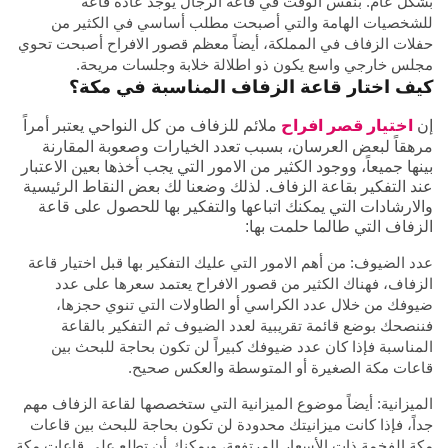
بشكل عام. بنفس الوقت في قاعة الرجال يوجد عادة قاعة
للشخصيات الهامة والتي أصبحت مطلب أساسي في الكثير من
حفلات الزفاف في المملكة، أيضاً معظم قصور الافراح أصبحت تحوي
مجلس خارجي واسع يكون ذو اطلالة خلابة وجلسات مريحة.
كيف اختار قاعة الزفاف المناسبة في مكة؟
إن
اختيار قصر افراح
ملائم للزفاف من كل النواحي يعتبر أمراً
مرهقاً لبعض العرسان، بسبب تعدد الخيارات وصعوبة المقارنة
بينها جميعاً، ووجود الكثير من الامور التي يجب أخذها بعين الاعتبار
عند التفكير بقاعة الزفاف. لذلك وضعنا لك بعض النقاط الرئيسية
والارشادات التي يمكنك اتباعها والتفكير بها للحصول على قاعة
الزفاف التي طالما حلمت بها:
عدد الضيوف: من أهم الامور التي عليك التفكير بها قبل اختيار قاعة
الزفاف، فهناك الكثير من قصور الافراح يعتمد سعرها على عدد
ضيوفك من خلال عدد الكراسي أو الطاولات التي تنوي حجزها،
فننصحك بوضع قائمة تقريبية لعدد الضيوف ثم التفكير بالقاعة
المناسبة فإذا كان عدد ضيوفك كبيراً لن تكون بحاجة للبحث بين
قاعات مكة الصغيرة أو المتوسطة والعكس صحيح.
الميزانية: أيضاً موضوع الميزانية التي ستخصصها لقاعة الزفاف مهم
جداً، فإذا كانت ميزانيتك محدودة لن تكون بحاجة للبحث بين قاعات
مكة الفخمة ذات الأسعار المرتفعة، ويمكنك أن تطلع على
قاعات مكة