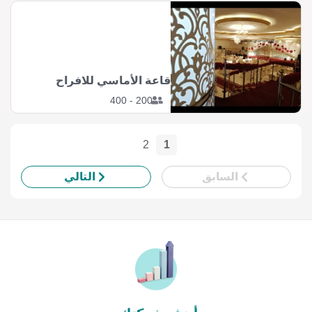
قاعة الأماسي للافراح
200 - 400
2
1
السابق
التالي