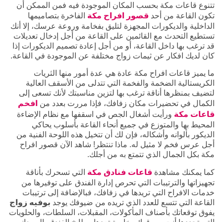
تتنوع قاعات مكة بحسب المكان الموجودة فيه فمن الممكن أن
تكون القاعة من أحد
قصور افراح مكة
الفاخرة بتصاميمها
الداخلية والديكورات المجهزة لتليق بفخامة وروعة عرسك، إلا أنك
تستطيع التحدث مع القائمين على القاعة من أجل إدخال تعديلات
قد ترغب بها داخل القاعة، أو من أجل إعادة تصميم الديكورات إذا
كان لديك افكار عن ثيمات زواج مختلفة عن الموجودة في القاعة.
ما يميز قاعات افراح مكة عادة هي عدة أمور منها الثريات
الكريستالية الضخمة والفخمة التي تتدلى من الأسقف العالية
لتضيف بمنظرها أناقة ترغب بها لتزين مناسبتك لأنك تسعى إلى
الكمال في تحضيرات مكان زفافك، فإذا مررت بعدد من
افخم
قاعات مكة
ورأيت أشغال الجص في اسقفها مع نظام الإضاءة
المحيط بها والمتوزع في جميع أنحاء القاعة بأسلوب يحاكي
الديكور بألوانه وأشكاله، فإن لك أن تتخيل هذه اللوحة الفنية من
أجل عرس فخم لا مثيل له. ماذا تنتظر! شاهد الآن قصور افراح
مكة بكل الجمال الذي تتمتع به من أجلك.
كما يمكنك مشاهدة
قاعات فنادق مكة
التي تسحرك بأناقة
تجهيزاتها والترتيبات التي تحرص إدارة الفندق على توفيرها من
خدمات الافراح التي تريدها في زفافك، فبالإضافة إلى ترتيبات
القاعة التي تتسع للعدد الذي تريده من ضيوفك يوجد
بوفيه زواج
يفوق توقعاتك بأصناف المأكولات، المقبلات، السلطات، والحلويات