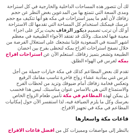
لك أن تتصور هذه المساحات الداخلية والخارجية في كل استراحة
ومدى السعة التي تتمتع بها من المدعوين بغض النظر عن حجم
زفافك لأن أهم ما يميز استراحات في مكه هو أنها تتكيف مع حجم
عرسك فيمكنك استخدام كل المساحة التي تقدمها لك الاستراحة
أو لك أن ترتب تصميم
ديكور الزفاف
بحيث يركز على اجزاء
معينة فيها لخدمتك. ولأنك قد تفتقد الأجواء الطبيعية في معظم
اشهر السنة في السعودية فإننا نشجعك على استغلال الفرصة من
خلال تصفح استراحات افراح بمكه لتحظى بفرح بين احضان
الطبيعة وتشعر بتميز زفافك. استعلم الآن عن
استراحات افراح
بمكه
لعرس في الهواء الطلق.
تقدم لك بعض المطاعم كذلك في مكة خيارات جميلة من أجل
عرس غني بمأدبة عشاء زواج فاخرة تناسب مقامك الرفيع
وتعكس فخامة زفافك أمام ضيوفك وتزيد من لحظات الفرح
والاستمتاع التي هي بالاساس عنوان مناسبتك. ليس هذا فحسب
بل يمكن لهذه
المطاعم في مكة
تأمين طعام الزواج الخاص
بعرسك وكل ما يلزم الضيافة فيه، لذا استفسر الآن حول إمكانيات
المطاعم في مكة في تجهيز الافراح.
قاعات مكة واسعارها
بالنظر إلى مواصفات ومميزات كل من
افضل قاعات الافراح