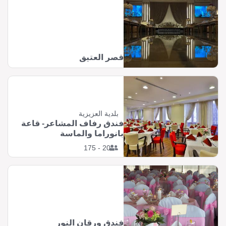
قصر العتيق
بلدية العزيزية
فندق رفاف المشاعر- قاعة
بانوراما والماسة
20 - 175
فندق ورقان النور