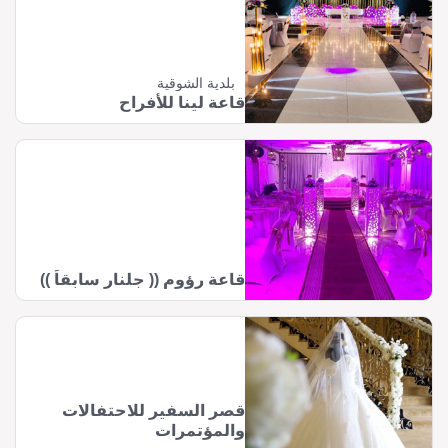
بلدية الشوقية
قاعة لينا للأفراح
قاعة رؤوم (( جلنار سابقاً ))
قصر السفير للاحتفالات
والمؤتمرات