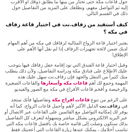
حول قاعات مكة حتى تختار من بينها ما يطابق ذوقك أو الأقرب
إليه ثم التواصل معهم، ونطلعك على المزيد من التفاصيل حول
ذلك في القسم التالي.
كيف أستفيد من زفاف.نت في اختيار قاعة زفاف
في مكه ؟
يعتبر اختيار قاعة الزواج المثالية لزفافك في مكه من أهم المهام
لديك ضمن لائحة تجهيزات الزفاف إذا لم نقل أنها الأهم على
الإطلاق!
وقبل اختيار قاعة الفندق التي تود إقامة حفل زفافك فيها يتوجب
عليك الاطلاع على فنادق مكة ودراسة التفاصيل، ولأن ذلك يتطلب
منك كثيراً من التنقل والجهد فإن زفاف.نت سهل عليك هذه
المهمة وجمع لك أهم
قاعات مكه وأسعارها
والقاعات الصغيرة
والرخيصة و أفخم قاعات الأفراح في مكه مع الصور والفيديو.
على الرغم من تنوع
قاعات افراح مكة
وتفاصيلها فأنك ستجد
في
زفاف.نت
الدليل الأكبر لأهم وأجمل قاعات الزواج، كما أنه
يوفر لك إمكانية التواصل مع القائمين على القاعات عبر الاتصال أو
عبر البريد الالكتروني بشكل مباشر وبسهولة لتعرف كل التفاصيل
بذلك ستكون وصلت إلى قائمة خاصة بك بأفضل قاعات مكه التي
تناسب أحلامك ، يمكنك عندها زيارة القاعات التي أعجبتك فقط