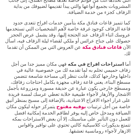
التي تحددها أنت من قوائم خاصة تعدها مطابخ الفندق، إلى جانب
المشروبات بجميع أنواعها والتي يبدأ تقديمها لضيوفك من بداية
الزفاف كجزء من خدمة الضيافة.
كما تتميز قاعات فنادق مكة بتأمين خدمات افراح تتعدى حدود
قاعة الزفاف كوجود غرفة خاصة لأهم الشخصيات التي تستخدمها
عروسك اثناء الزفاف عند الحتجة إليها، وقد يشمل عرض الحجز
حصولك على جناح عرائس أو ملكي لقضاء ليلة الزفاف فيه، اسأل
الآن
قاعات فنادق مكة
عن العروض التي من الممكن أن تقدما
لك.
أما
استراحات افراح في مكه
فهي مكان مميز جدا من أجل
زفاف حميمي تحلم به لما تقدمه لك من خصوصية عالية في
داخلها وخارجها كذلك، فأنت تنظر إلى مساحة شاسعة تتضمن
مسطح البناء، يعني قاعة زفاف مجهزة بكامل احتاجات زفافك،
ومسطح خارجي يكون عبارة عن حديقة مسورة ومزروعة بأجمل
الاشجار والأزهار لأجواء طبيعية خلابة تعطي عرسك لمسة فريدة
على غرار اجواء الافراح الاعتيادية، بالإضافة إلى مسبح بمنظر أنيق
خاصة من أجل ترتيبات
بوفيه مفتوح
يتمركز حوله ليكون مكان
الضيافة ومدخل خاص إليه يوفر لطاقم الخدمة إمكانية افضل
للعمل دون التأثير على مناسبتك، إلا أن بعض الاستراحات بمكه
تتمتع بديكورات كلاسيكية كالتي تحتوي على نوافير واقواس
الازهار لأجواء رومانسية تعشقها.