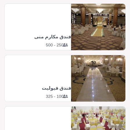
فندق مكارم منى
250 - 500
فندق فيوليت
100 - 325