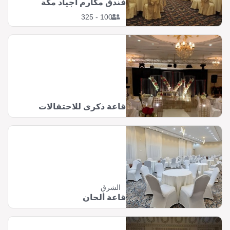
فندق مكارم اجياد مكة
100 - 325
قاعة ذكرى للاحتفالات
الشرق
قاعة ألحان