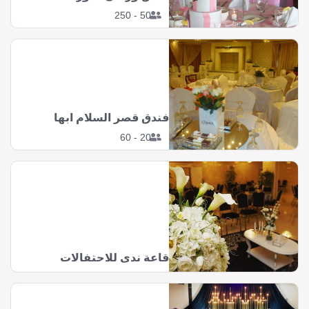
50 - 250
فندق قصر السلام ابها
20 - 60
قاعة ندى للاحتفالات