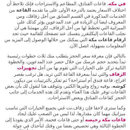
في مكه
، قاعات الفنادق، المطاعم والاستراحات فإنك تلاحظ أن
اختلاف الاسعار يعتمد بالدرجة الأولى على ما تقدمه
القاعة
من
الخدمات المذكورة في القسم السابق من أجل زفافك، ومن
المعروف ايضا أن الزيادة في عدد المدعوين يؤثر كذلك على
الميزانية التي تخطط لها من أجل الزفاف، لكن مهمتنا هي أن
نجلب القاعات إليكلتقرر بنفسك عند تصفحك للقائمة حيث تجد
ارقام قاعات مكة
التي يمكنك من خلالها الوصول إلى المزيد من
المعلومات بسهولة، اتصل الآن.
بالتالي فإن معرفة سعر الحجز يتطلب منك ثلاث خطوات رئيسية
تبدأ بتحديد حجم عرسك من خلال حصر عدد المدعوين، والخطوة
الثانية تركز على الخيارات التي تقوم بها من أجل
تجهيزات
الزفاف
والتي تبدأ بمعرفة القاعة التي تريد، هل ترغب بقصر
افراح، قاعة فندق أم استراحة؟ ثم تفكر بالترتيبات من ديكور،
كوشه
، بوفيه زواج وغيرها الكثير، ونتوقف هنا لنقول لك بأن بعض
القاعات توفر عليك هذا العناء وتقدم لك هذه الخدمات إلى جانب
الحجز كقاعات الفنادق وبعض الاستراحات.
وكما سترى لاحقا فإن زفاف.نت غني بجميع الخيارات التي تناسب
ميزانيك مهما كان مقدارها، لذا ليس من الصعب عليك ايجاد
قاعات مكة رخيصه
أو حتى قاعات فخمة، الأمر الذي يقودنا إلى
الخطوة الثالثة وهي تخصيص بعضا من وقتك لنأخذك في جولة