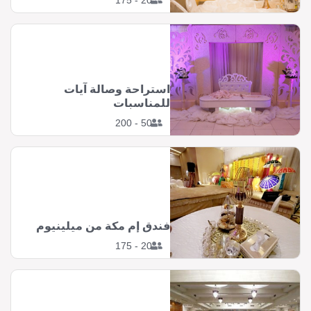
20 - 175
استراحة وصالة آيات
للمناسبات
50 - 200
فندق إم مكة من ميلينيوم
20 - 175