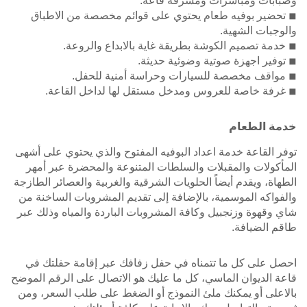
وصبابات ومباشرات ومشرفة قاعة.
◾ تحضير بوفيه طعام يحتوي على قوائم مخصصة من الاطباق
والوجبات الشهية.
◾ خدمة تصميم الكوشة بطريقة غاية بالابداع والروعة.
◾ توفير اجهزة صوتية وضوئية حديثة.
◾ مواقف مخصصة للسيارات وحراسة أمنية للحفل.
◾ غرفة خاصة للعروس ومدخل مستقل لها لداخل القاعة.
خدمة الطعام
توفر القاعة خدمة اعداد البوفيه المفتوح والذي يحتوي على أشهى
المأكولات والمقبلات والسلطات المتنوعة والمحضرة عبر أمهر
الطهاة، ويقدم أيضاً الحلويات الشرقية والغربية والعصائر الطازجة
والفواكه الموسمية، بالإضافة إلى تقديم المشروبات الساخنة من
شاي وقهوة وزنجبيل وكافة المشروبات الباردة والمياه وذلك عبر
طاقم الضيافة.
احصل على كل ما تتمناه في حفل زفافك عبر إقامة حفلتك في
قاعة الديوان الماسي، كل ما عليك هو الاتصال على الرقم الموضح
بالاعلى أو يمكنك ملئ النموذج أو الضغط على طلب السعر، ومن