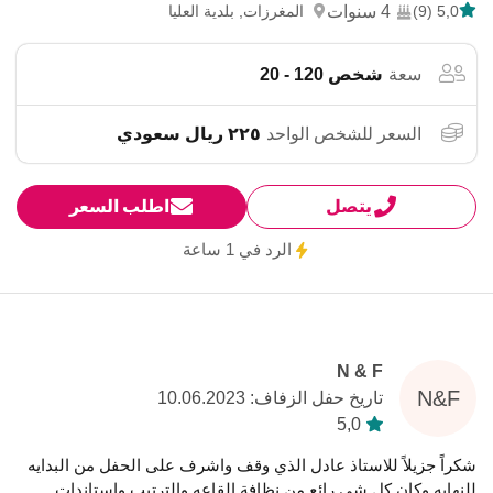
5,0 (9)
4 سنوات
المغرزات, بلدية العليا
سعة
شخص 120 - 20
السعر للشخص الواحد
٢٢٥ ريال سعودي
يتصل
اطلب السعر
الرد في 1 ساعة
N & F
N&F
تاريخ حفل الزفاف: 10.06.2023
5,0
شكراً جزيلاً للاستاذ عادل الذي وقف واشرف على الحفل من البدايه
للنهايه وكان كل شي رائع من نظافة القاعه والترتيب واستاندات