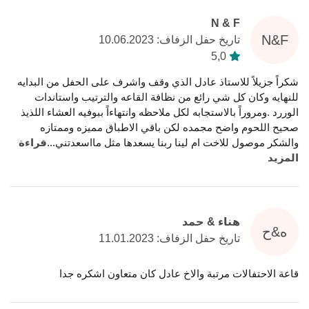
N & F
N&F
تاريخ حفل الزفاف: 10.06.2023
5,0
شكراً جزيلاً للاستاذ عادل الذي وقف واشرف على الحفل من البدايه
للنهايه وكان كل شي رائع من نظافة القاعه والترتيب واستاندات
الوررد .ومروراً بالاستجابه لكل ملاحظه وانتهاءاً ببوفيه العشاء اللذيذ
صحيح اللحوم واضح مجمده لكن باقي الاطباق مميزه وممتازه
والشكر موصول للاخت ام لينا ربنا يسعدها مثل مااسعدتني
...
قراءة
المزيد
هناء & حمد
ه&ح
تاريخ حفل الزفاف: 11.01.2023
قاعة الاحتفالات مرتبة والاخ عادل كان متعاون اشكره جدا