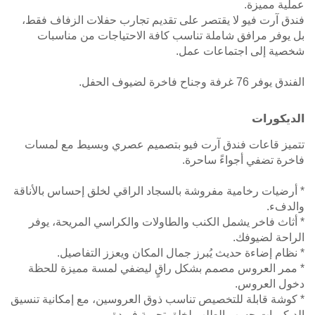
عملية مميزة.
فندق آرت فيو لا يقتصر على تقديم تجارب حفلات الزفاف فقط،
بل يوفر مرافق شاملة تناسب كافة الاحتياجات من مناسبات
شخصية إلى اجتماعات عمل.
الفندق يوفر 76 غرفة وجناح فاخرة لضيوف الحفل.
الديكورات
تتميز قاعات فندق آرت فيو بتصميم عصري وبسيط مع لمسات
فاخرة تضفي أجواءً ساحرة.
* أرضيات رخامية مفروشة بالسجاد الراقي لخلق إحساس بالأناقة
والدفء.
* أثاث فاخر يشمل الكنب والطاولات والكراسي المريحة، يوفر
الراحة لضيوفك.
* نظام إضاءة حديث يُبرز جمال المكان ويعزز التفاصيل.
* ممر العروس مصمم بشكل راقٍ ليضفي لمسة مميزة للحظة
دخول العروس.
* كوشة قابلة للتخصيص تناسب ذوق العروسين، مع إمكانية تنسيق
الديكورات حسب الطلب لخلق تجربة فريدة.