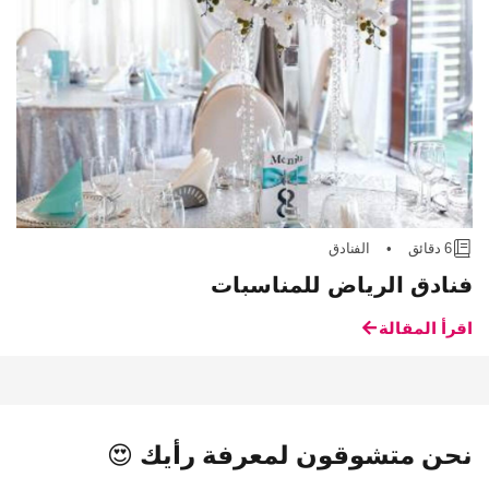
6 دقائق
•
الفنادق
فنادق الرياض للمناسبات
اقرأ المقالة
نحن متشوقون لمعرفة رأيك 😍