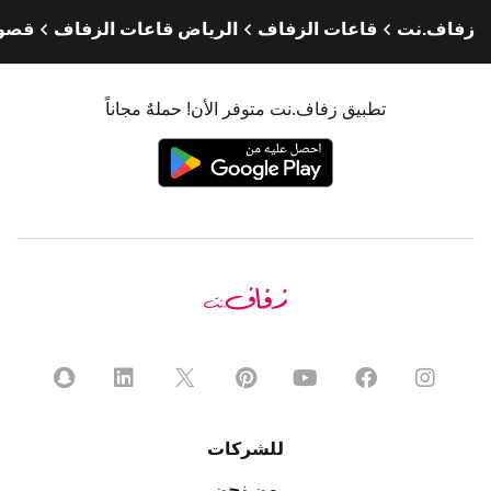
زفاف.نت
قاعات الزفاف
الرياض قاعات الزفاف
قصور
تطبيق زفاف.نت متوفر الأن! حملهٌ مجاناً
للشركات
من نحن