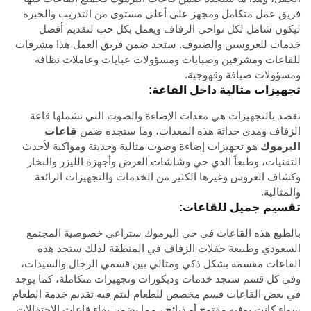
فريق عمل متكامل ومجهز على أعلى مستوى من التدريب والخبرة
ليكون شامل لكل نواحي الزفاف ويعمل بكل حب لتقديم أفضل
خدمات للعروسين والضيوف. ستجد ضمن فريق العمل هذا مشرفات
للقاعات ومشرفين وصبابات ومسؤولات عبايات وعاملات نظافة
ومسؤولات ضيافة وقهوجية.
تجهيزات مثالية داخل القاعة:
نقصد بالتجهيزات هي معدات الإضاءة والصوت التي تشملها قاعة
الزفاف ومدى حداثة هذه المعدات، وما ستجده ضمن
قاعات
اليرموك
هو تجهيزات إضاءة وصوت مثالية وحديثة ومواكبة لأحدث
التقنيات، وطبعاً الدي جي وشاشات العرض وأجهزة الليزر والبخار
وكشاف العروس وغيرها الكثير من الخدمات والتجهيزات الرائعة
والمثالية.
تقسيم جميل للقاعات:
بالطبع هذه القاعات في حي اليرموك ستراعي خصوصية المجتمع
السعودي وطبيعة حفلات الزفاف في المنطقة لذلك ستجد هذه
القاعات مقسمة بشكل ذكي ومثالي بين قسمي الرجال والسيدات،
وفي كل قسم ستجد خدمات وديكورات وتجهيزات متكاملة، كما يوجد
في بعض القاعات قسم مخصص للطعام ليتم فيه تقديم خدمة الطعام
سواء كانت
بوفيه مفتوح أو ذبائح
، مما يضمن بقاء قاعات الاحتفالات