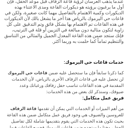
عندما يذهب العرسان لرؤية قاعة الزفاف قبل موعد الحفل، فإن
أول ما يرغبون برؤيته هو ديكورات القاعة ومدى الاعتناء بهذه
الديكورات وكمية الاهتمام بالتفاصيل مهما كانت صغيرة، ولكن في
قاعات حي اليرموك بالرياض هذا آخر ما يشغل بالك لأن الديكورات
في هذه القاعات تم الاهتمام بها بشكل فائق وتم التدقيق على كل
زاوية لتكون مثالية دون مبالغة في التزيين أو قلة في الترتيب،
فإنك ستجد ضمن هذه القاعة المعدل الجميل والمثالي من التناسق
والتنظيم تماماً كما حلمت به وربما أكثر.
خدمات قاعات حي اليرموك:
كما ذكرنا سابقاً فإن ما ستحصل عليه ضمن
قاعات حي اليرموك
لن تحصل عليه في قاعات الزفاف الأخرى بالرياض، لأن الخدمات
المقدمة في هذه القاعات تناسب حفل زفافك ورغباتك وعدد
ضيوفك، وسنذكر لك بعض من هذه الخدمات:
فريق عمل متكامل:
من أهم الميزات أو الخدمات التي يمكن أن تقدمها
قاعة الزفاف
للعروسين والضيوف هي وجود فريق عمل متكامل ضمن هذه القاعة
بحيث تكون هذه الخدمات التي يقوم بتقديمها شاملة لكل تفاصيل
الحفل، وهذا ما ستجده ضمن قاعات اليرموك فجميع القاعات فيها