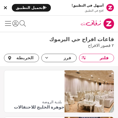
أسهل في التطبيق!
تحميل التطبيق
افتح في التطبيق
قاعات افراح حي اليرموك
٢ قصور الافراح
فلتر
فرز
الخريطة
بلدية الروضة
جوهرة الخليج للاحتفالات