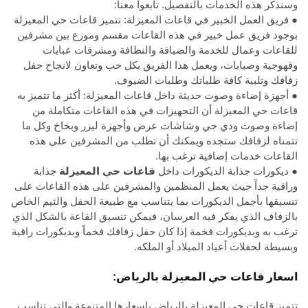
وسنذكر هذه الخدمات بالتفصيل. تابعوا معنا:
● فريق العمل الخبير في قاعات المعيزلة: تتميز قاعات حي المعيزلة
بوجود فريق عمل خبير في هذه القاعات مقسم وموزع بين مشرفين
للقاعات وعمال للخدمة والضيافة والنظافة ومشرفات عبايات
وقهوجية وصبابات، ويعمل هذا الفريق بكل حب وتعاون لانجاح حفل
زفافك وتلبية كافة طلباتك وطلبات الضيوف.
● أجهزة إضاءة وصوت حديثة داخل قاعات المعيزلة: أكثر ما تتميز به
قاعات حي المعيزلة أن التجهيزات في هذه القاعات متكاملة من
إضاءة وصوت ودي جي وشاشات عرض وأجهزة ليزر وبخاخ وكل ما
تتمناه لزفافك ستجده ويمكنك أن تطلب من المشرفين على هذه
القاعات خدمات إضافية ترغب بها.
● ديكورات جذابة الديكورات داخل
قاعات حي المعيزلة
جذابة
وراقية جداً حيث يعمل المنظمين والمشرفين على هذه القاعات على
تنسيقها بأجمل الديكورات بما يتناسب مع طبيعة الحفل والثيم الخاص
بالزفاف الذي يفكر فيه العرسان، فيمكن تنسيق القاعة بالشكل الذي
ترغب به وبديكورات فخمة إذا كان حفل زفافك فخماً وبديكورات راقية
وبسيطة لحفلات أعياد الميلاد أو الملكه.
اسعار قاعات حي المعيزلة بالرياض:
تتميز قاعات حي المعيزلة بالرياض باسعارها المتنوعة والتي تناسب