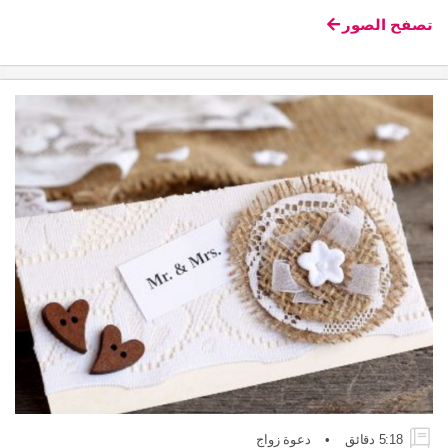
تصفح الصور
5:18 دقائق
•
دعوة زواج