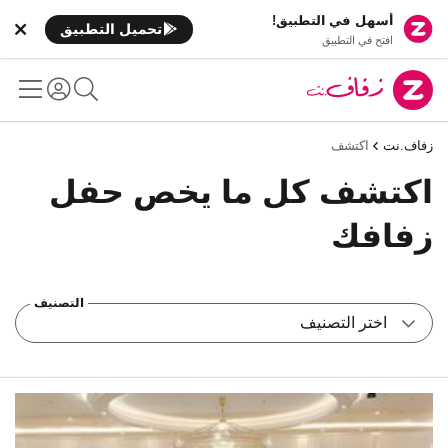
أسهل في التطبيق!
تحميل التطبيق
افتح في التطبيق
زفاف.نت
اكتشف
اكتشف كل ما يخص حفل
زفافك
التصنيف