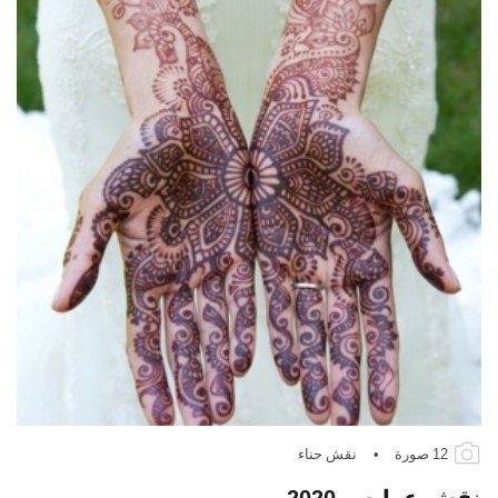
12 صورة
•
نقش حناء