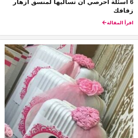
6 اسئلة احرصي أن تسأليها لمنسق أزهار
زفافك
اقرأ المقالة