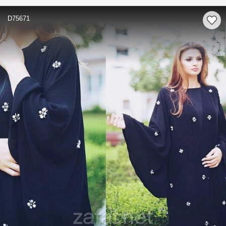
D75671