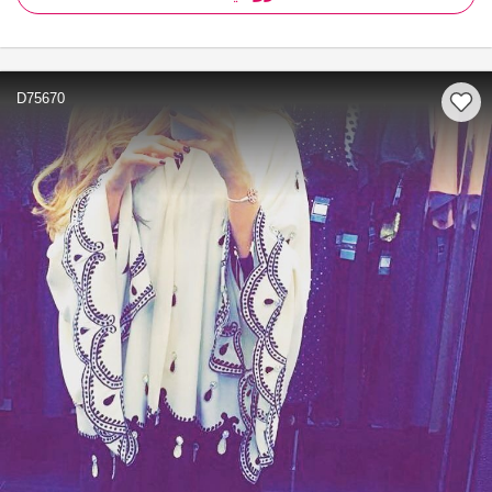
D75670