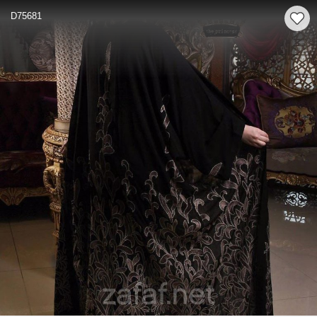
D75681