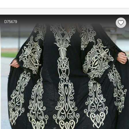
D75679