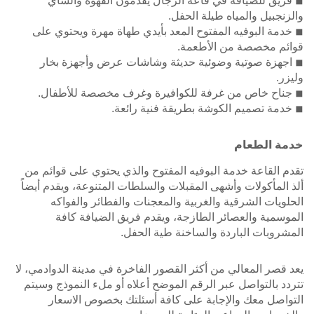
◾ فريق للضيافة في قاعة الرجال يقدمون القهوة والشاي
والزنجبيل والمياه طيلة الحفل.
◾ خدمة البوفيه المفتوح المعد بأيدي طهاة مهرة ويحتوي على
قوائم مخصصة من الأطعمة.
◾ اجهزة صوتية وضوئية حديثة وشاشات عرض وأجهزة بخار
وليزر.
◾ جناح خاص من غرفة للكوافيرة وغرف مخصصة للأطفال.
◾ خدمة تصميم الكوشة بطريقة فنية رائعة.
خدمة الطعام
تقدم القاعة خدمة البوفيه المفتوح والذي يحتوي على قوائم من
ألذ المأكولات وأشهى المقبلات والسلطات المتنوعة، ويقدم أيضاً
الحلويات الشرقية والغربية والمعجنات والفطائر والفواكه
الموسمية والعصائر الطازجة، ويقدم فريق الضيافة كافة
المشروبات الباردة والساخنة طية الحفل.
يعد قصر المعالي من أكثر القصور الفاخرة في مدينة الدوادمي، لا
تتردد بالتواصل عبر الرقم الموضح أعلاه أو ملء النموذج وسيتم
التواصل معك والإجابة على كافة أسئلتك بخصوص الاسعار