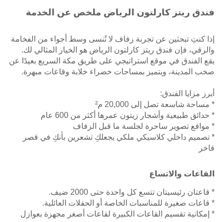
فندق ريتز كارلتون الرياض ملخص عن الخدمة
إذا كنتِ تبحثين عن تجربة زفاف لا تُنسى وسط أجواء من الفخامة
والرقي، فإن فندق ريتز كارلتون الرياض هو الخيار المثالي لك.
يقع الفندق في موقع استراتيجي على طريق مكة السريع بعيدًا عن
صخب المدينة، ويتميز بمساحات خضراء خلابة وقاعات مبهرة.
أبرز مزايا الفندق:
* مساحة شاسعة تصل إلى 20,000 م²
* حدائق طبيعية وأشجار زيتون عمرها أكثر من 600 عام
* مواقع تصوير ساحرة لجلسة ما قبل الزفاف
* تصميم داخلي كلاسيكي ملكي يجعلكِ تشعرين بأنكِ في قصر
فاخر
القاعات والاتساع
* قاعتان رئيسيتان تتسع كل واحدة حتى 2000 ضيف.
* قاعات صغيرة للمناسبات الخاصة أو الحفلات العائلية.
* إمكانية تقسيم القاعات الكبيرة لقاعات أصغر مجهزة بعوازل