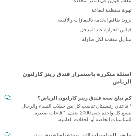
معقم اليدين في اماكن محددة
تهوية منتظمة للقاعة
تزويد طاقم الخدمة بالقفازات والأقنعة
قياس الحرارة عند المدخل
مناديل معقمة لكل طاولة
اسئلة متكررة باستمرار فندق ريتز كارلتون
الرياض
كم تبلغ سعة فندق ريتز كارلتون الرياض؟
* قاعتان رئيسيتان تناسب كل من حفلات النساء والرجال
تتسع كل واحدة حتى 2000 ضيف. * قاعات صغيرة
للمناسبات الخاصة أو الحفلات العائلية.
ما هي المناسبات التي يستقبلها فندق ريتز