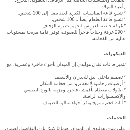
الحفلات والمناسبات الخاصة مثل الزفاف، الخطوبة، التخرج،
وأعياد الميلاد.
* تتسع قاعة المناسبات الكبرى لعدد يصل إلى 100 شخص.
* تتسع قاعة الطعام أيضاً لـ 100 شخص.
* غرفة خاصة للعروس لتجهيزات يوم الزفاف.
* 290 غرفة وجناحاً فاخراً للضيوف، توفر إقامة مريحة بمستويات
عالية من الفخامة.
الديكورات
تتميز قاعات فندق هوليدي إن الميدان بأجواء فاخرة وعصرية، مع:
* تصميم داخلي أنيق للجدران والأسقف.
* أرضيات رخامية لامعة تزيد من فخامة المكان.
* طاولات مغطاة بأقمشة فاخرة ومزينة بالورد الطبيعي
والإكسسوارات الراقية.
* أثاث فخم ومريح يوفر أجواء مثالية للضيوف.
الخدمات
يولي فندق هوليدي إن الميدان اهتمامًا كبيرًا بأدق التفاصيل لضمان