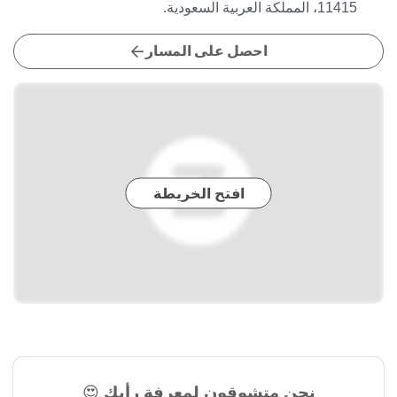
11415، المملكة العربية السعودية.
احصل على المسار
افتح الخريطة
نحن متشوقون لمعرفة رأيك 😍