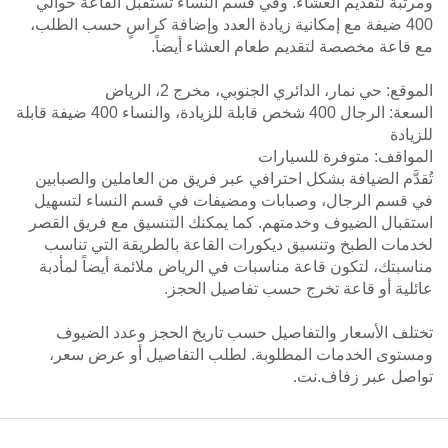
ومرتبة لتقديم العشاء. وفي قسم النساء تستقبل القاعة حوالي
400 ضيفة مع إمكانية زيادة العدد وإضافة كراسٍ حسب الطلب،
مع قاعة مخصصة لتقديم طعام العشاء أيضاً.
الموقع: حي نمار، الدائري الجنوبي، مخرج 2، الرياض
السعة: الرجال 400 شخص قابلة للزيادة، والنساء 400 ضيفة قابلة
للزيادة
المواقف: متوفرة للسيارات
تُقدَّم الضيافة بشكل احترافي عبر فريق من العاملين والصبابين
في قسم الرجال، وصبابات ومضيفات في قسم النساء لتسهيل
استقبال الضيوف وخدمتهم. كما يمكنك التنسيق مع فريق القصر
لخدمات الطبخ وتنسيق ديكورات القاعة بالطريقة التي تناسب
مناسبتك، لتكون قاعة مناسبات في الرياض ملائمة أيضاً لمأدبة
عائلية أو قاعة تخرج حسب تفاصيل الحجز.
تختلف الأسعار والتفاصيل حسب تاريخ الحجز وعدد الضيوف
ومستوى الخدمات المطلوبة. لطلب التفاصيل أو عرض سعر،
تواصل عبر زفاف.نت.