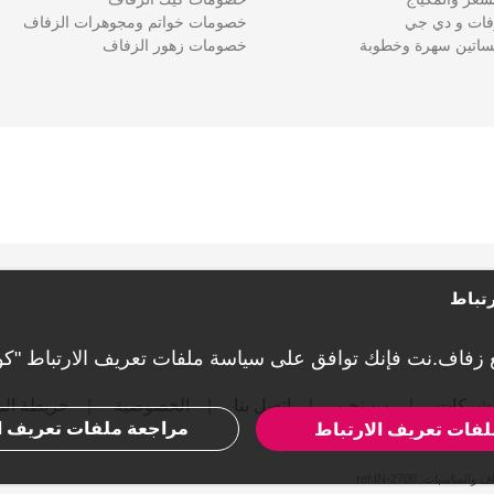
ات و دي جي
خصومات خواتم ومجوهرات الزفاف
اتين سهرة وخطوبة
خصومات زهور الزفاف
تباط
 زفاف.نت فإنك توافق على
سياسة ملفات تعريف الارتباط "كو
لشركات
من نحن
اتصل بنا
الخصوصية
خريطة ال
مراجعة ملفات تعريف ا
فات تعريف الارتباط
ref:IN-2700