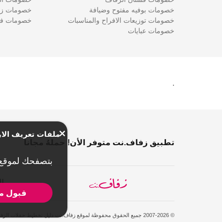
خصومات بوفيه مفتوح وضيافة
خصومات زف
خصومات توزيعات الافراح والمناسبات
خصومات فس
خصومات عبايات
.
ملفات تعريف الار
تطبيق زفاف.نت متوفر الأن! حملهٌ مجاناً
بتصفحك لموقع
ل
قبول مل
© 2007-2026 جميع الحقوق محفوظة لموقع زفاف.نت دليل تخطيط حفلات الزفاف والمناسبات.