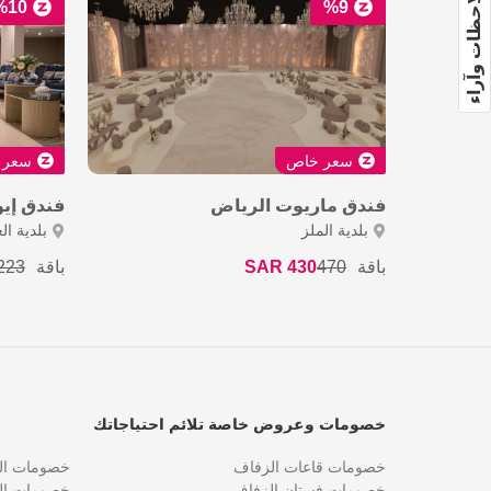
ملاحظات وآراء
%10
%9
سعر خاص
سعر 
فندق ماريوت الرياض
فندق إيو
بلدية الملز
بلدية الع
باقة
470
430 SAR
باقة
223
خصومات وعروض خاصة تلائم احتياجاتك
خصومات قاعات الزفاف
خصومات التص
خصومات فستان الزفاف
خصومات الش