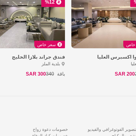
%12
خاص
سعر خاص
ا اكسبرس العليا
فندق جراند بلازا الخليج
ليا
بلدية الملز
200 SAR
باقة
340
300 SAR
وير الفوتوغرافي والفيديو
خصومات دعوة زواج
عر والمكياج
خصومات كيك الزفاف