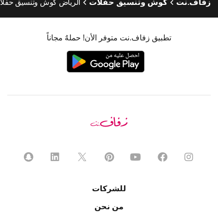
زفاف.نت
كوش وتنسيق حفلات
الرياض كوش وتنسيق حفلا
تطبيق زفاف.نت متوفر الأن! حملهٌ مجاناً
للشركات
من نحن