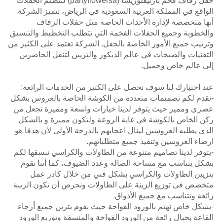
حفل زفاف فخم بارتيفلوريسا (partyflowersa) لتنظيم الحفلات
الواقع في المملكة العربية السعودية في الرياض، تتميز الشركة
أنها متخصصة لإدارة الأحداث الخاصة مثل حفلات الزفاف
والخطوبة وجميع الحفلات الفخمة التي تتطلب التخطيط والتنسيق
وترتيب جميع الأمور الخاصة بالحفل. الشركة تعتمد على الكثير من
التقنيات والصيحات في عالم الديكور والتزيين لتنقل الحاضرين
إلى عالم خاص وجميل.
عند اختيارك لنا سوف تحصل على الكثير من الخدمات الرائعة:
-نقدم لكم تصميمات متعددة من الكوشة الخاصة بالعروس بشكل
عصري ومميز حيث يتوفر لدينا خيارات واسعة ومميزة تجعل من
ركن الخاص بالكوشة في غاية الروعة ولتكون مميزة و بالشكل
الذي يطلبه العروسين لينال اعجابهم بالدرجة الأولى لأن هدفا هو
ارضاء العروسين وتنفيذ جميع متطلباتهم.
-يتوفر لدينا تصاميم متنوعة من الطاولات والكراسي ننسقها لكم
بشكل يتناسب مع مساحة الصالة وعدد الضيوف، كما أننا نقوم
بتزيين الطاولات والكراسي بشكل فني من خلال كادر عمل
متخصص فى توزيع الزينة على الطاولات ونحرص أن تكون الزينة
رائعة وتتناسب مع جميع الأذواق.
-بشكل خاص نهتم بالورود الفواحة حيث نقوم بتزين جميع أرجاء
القاعة بحبال رائعة من الورود الفواحة والمنسقة وتوزيع الورود