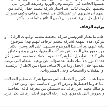
بصمتها الخاصة في الكوشة وفي الورود وطريقة التزيين التي
تتضمنها الكوشة، لذلك عند اختيار شركة تنظيم حفل زفافك من
المهم ان تخبريهم عن تفضيلاتك في كوشة الزفاف وكيف تصورك
لها قبل كل شيء لتضمن أن تكون النتائج مثلما تحب وأكثر.
بوفيه الزفاف
عادة ما يختار العروسين شركة مختصة بتقديم بوفيهات الزفاف أو
يتركون هذه المهمة لشركة تنظيم الزفاف لتهتم بهذا الموضوع
نيابة عنهم، وبرأيي هذا الموضوع سيسهل على العروسين الكثير
من الامور مثل البحث عن شركات البوفيهات في بريدة والاتفاق
على كافة التفاصيل، أما شركة تنظيم الحفلات ستقوم بتنسيق كل
هذه الامور بدلاُ منك طبعاً بعد سؤالك عن نوعية الطعام التي ترغب
بتقديمها خلال الحفل وما هي الاصناف سواء من الاطباق الرئيسية
او المقبلات والسلطات وحتى المشروبات.
طبعا هناك الكثير ن الخدمات التي تقدمها شركات تنظيم الحفلات،
إنما حاولنا اختصارها وعرض الامور الاساسية منها، ومن خلال
تواصلك معهم عبر زفاف.نت ستتمكن من معرفة كافة التفاصيل
والعروض التي يقدمونها وتبدأ رحلة التجهيز لحفل زفافك بكل فرح.