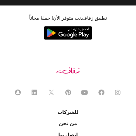
تطبيق زفاف.نت متوفر الأن! حملهٌ مجاناً
للشركات
من نحن
اتصل بنا