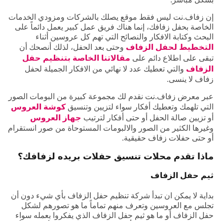
إن زفاف.نت ليس فقط موقع يصلك بالشركات ومزودي الخدمات
الخاصة بحفل زفافك، إنما هناك فريق عمل كبير يعمل دائماً على
البحث وكتابة الافكار والنصائح التي تهم كل عروسين أثناء
التخطيط لحفل الزفاف
وحتى بعد الحفل، لذلك أنصحك أن
تبقى على اطلاع دائم على
مقالاتنا الخاصة بتنظيم حفل
الزفاف
والتي تعطيك عدد لا نهائي من الافكار الجميلة لحفل
زفاف لا ينسى.
عبر معرض زفاف.نت نقدم لك مجموعة كبيرة من البومات الصور
التي تلهمك وتعطيك أفكار سواء لتزيين وتنسيق
كوشة العروس
أو تزيين صالة الحفل أو حتى أفكار لترتيب
جهاز العروس
وغيرها الكثير من الصور والالبومات المستوحاة من صور انستقرام
أو حتى حفلات زفاف حقيقية.
ماذا تقدم محلات تنسيق حفلات بريده لزفافك؟
ثيم حفل الزفاف
بداية لا يمكن ان تبدأ شركة تنظيم حفل الزفاف بأي شيء دون أن
تجلس مع العروسين وتعرف منهم تماماً ما هو تصورهم لشكل
حفل الزفاف أو ما هو ثيم حفل الزفاف الذي يفكروا بعمله سواء