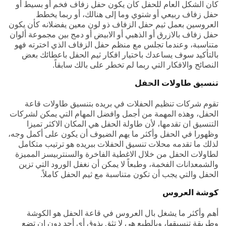
كان الشكل العام للحفل كأن يكون حفل زفاف فخم أو بسيط أو
حفل زفاف ربيعي أو شتوي وما إلى هنالك، أو ربما يخطط
العروسين بعمل ثيم حفل الزفاف ذو لون معين يفضلانه كأن يكون
حفل زفاف بالازرق أو الذهبي أو الابيض أو دمج بين مجموعة ألوان
متناسبة، وعندما تجلس مع منظم حفل الزفاف الذي اخترته فهو
بالتأكيد سوف يساعدك باختيار افكار ثيم الحفل باعطائك بعض
النصائح والافكار التي ربما لم تخطر على بالك سابقاً.
تنسيق طاولات الحفل
تقوم شركات تنظيم الحفلات في بريده بتنسيق طاولات قاعة
الحفل، وهذه المهمة من أجمل وافضل المهام التي يمكن لشركات
التنسيق ان تقدمها، لأن طاولة الحفل هي المكان الاكثر تميزا
وظهورا في الحفل وأكثر ما يهم الضيوف أن يكون على أكمل وجه،
لذلك ما تقدمه محلات تنسيق الحفلات ببريده هو ترتيب متكامل
لطاولات الحفل من خلال الاغطية الفاخرة والسنتربيسز المميزة
والشمعدانات الفخمة، وطبعاً لا يمكن أن نغفل الورود التي تزين
الحفل والتي يجب أن تكون متناسبة مع ثيم الحفل كاملاً.
كوشة العروس
أهم وأكثر ما يشغل بال العروس في قاعة الحفل هو الكوشة
وطريقة تنسيقها، وبالطبع هي لا تثق بذوق أي أحد دون ان تضع