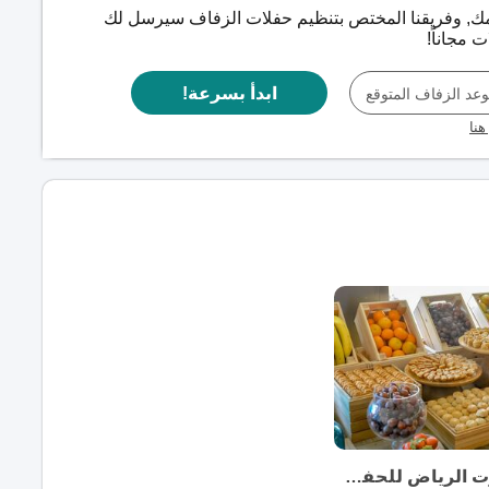
مك, وفريقنا المختص بتنظيم حفلات الزفاف سيرسل لك
مجاناً!
ابدأ بسرعة!
عد الزفاف المتوقع
هنا
فندق ماريوت الرياض للحفلات الخارجية