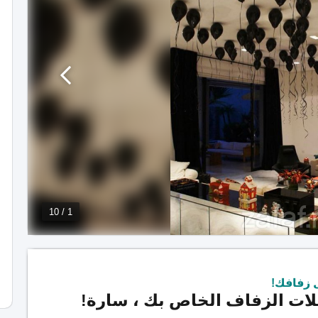
1 / 10
 زفافك!
ات الزفاف الخاص بك ، سارة!