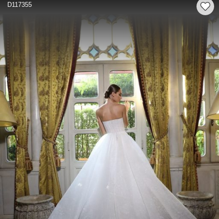
D117355