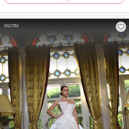
D117352