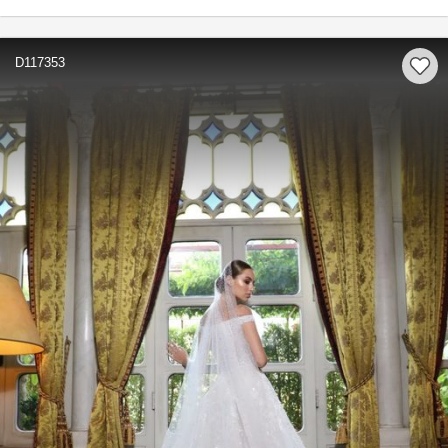
D117353