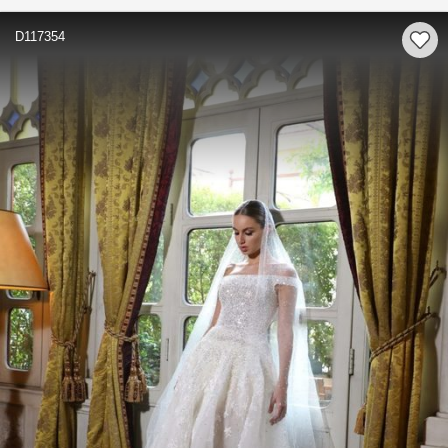
D117354