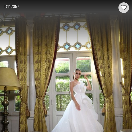
D117357