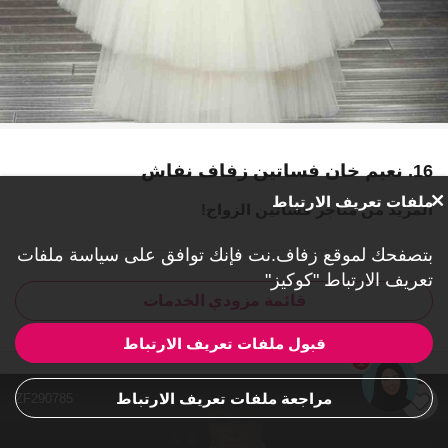
16. نعيم خان فساتين زفاف نفاش
ملفات تعريف الارتباط
المزيد من متاجر فساتين الزواج!
بتصفحك لموقع زفاف.نت فإنك توافق على
سياسة ملفات
تعريف الارتباط "كوكيز"
قائمة مزودي الخدمات
قبول ملفات تعريف الارتباط
1
مراجعة ملفات تعريف الارتباط
ZF290785