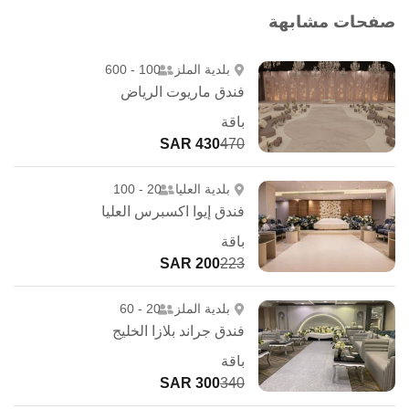
صفحات مشابهة
بلدية الملز
100 - 600
فندق ماريوت الرياض
باقة
430 SAR
470
بلدية العليا
20 - 100
فندق إيوا اكسبرس العليا
باقة
200 SAR
223
بلدية الملز
20 - 60
فندق جراند بلازا الخليج
باقة
300 SAR
340