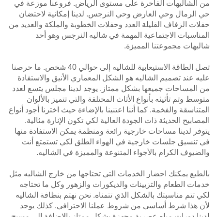
من الشاليهات الفاخرة على مستوى الرياض. فروعنا موزعة في
حي الرمال وحي العارض وحي النرجس. لدينا إمكانية لاحتضان
حفلات الزفاف القليلة العدد وحفلات الخطوبة والملكة والعديد من
المناسبات الاجتماعية المهمة في شاليه النرجس وهو أحد
شاليهات مجموعتنا المميزة.
تصل الطاقة الاستيعابية للشاليه إلى حوالي 40 شخص. ما حرصنا
عليه عند تصميم الشاليه هو الشكل المعماري الأنيق والاستفادة
من المساحات جميعها بشكل ممتاز. يوجد لدينا مجلس يتسع لعدد
متوسط وتم تأثيثه بأنواع الأثاث المختلفة والتي تتميز بالألوان
المتناسقة والفخمة. كما أننا اعتنينا بالإضاءة حيث اخترنا أجود أنواع
المصابيح الحديثة ذات الجودة العالية لكي تكون الإنارة مثالية.
يتوفر لدينا مساحات خارجية رائعة ومنظمة يمكن الاستفادة منها
في تنسيق جلسات خارجية في الهواء الطلق لكي تستمتع أنت
والضيوف الكرام بالأجواء المتنوعة والمميزة في الشاليه.
بالطبع يمكنك احضار الخدمات التي تحتاجها من خارج الشاليه مثل
خدمات الطعام والتزيينات والديكورات والزهور وكل ما تحتاجه
لكي تتم مناسبتك بالشكل الذي تتمناه. نحن نهتم بنظافة الشاليه
لأن هذا شرط أساسي من شروط عملنا الاحترافي. كذلك يوجد
لدينا دورات مياه عصرية مجهزة بشكل ممتاز بالإضافة إلى مسبح