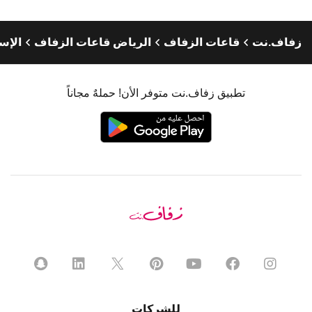
زفاف.نت
قاعات الزفاف
الرياض قاعات الزفاف
الإس
تطبيق زفاف.نت متوفر الأن! حملهٌ مجاناً
للشركات