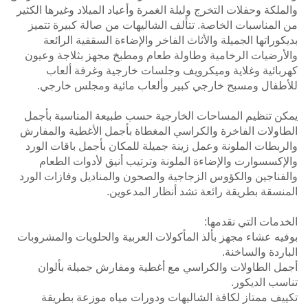
والملكة وحفلات التخرج وليلة الغمرة وأعياد الميلاد وغيرها الكثير
من المناسبات الخاصة. تتألف الشاليهات من صالة كبيرة تتميز
بديكوراتها الجميلة والأثاث الفاخر والإضاءة السقفية الرائعة
والأرضيات الرخامية وطاولة طعام ومطبخ مجهز بثلاجة وعيون
كهربائية وغلاية وميكرويف وجلسات خارجية وغرفة ألعاب
للأطفال ومسبح خارجي كبير وألعاب مائية ومجلس خارجي.
يمكن تنظيم المساحات الخارجية حسب طبيعة المناسبة بأجمل
الطاولات الفاخرة والكراسي المغطاة بأجمل الأغطية والمفارش
والربطات الملونة وعمل زينة جميلة للمكان بأجمل باقات الورد
والإكسسوارت والإضاءة الملونة وترتيب أنيق لأدوات الطعام
والفناجين والكؤوس الزجاجية والصحون والمناديل وفازات الورد
المنسقة بطريقة رائعة تشد أنظار المدعوين.
الخدمات التي نقدمها:
بوفيه عشاء مجهز بألذ المأكولات العربية والحلويات والمشروبات
الباردة والساخنة.
أجمل الطاولات والكراسي مع أغطية ومفارش جميلة بألوان
تناسب الديكور.
تكييف ممتاز لكافة الشاليهات ودورات مياه موزعة بطريقة