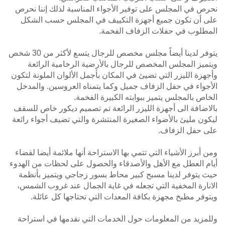
نحرص في المجلس على توفير الأجواء المناسبة لذلك إننا نحرص
على أن تكون جميع أجهزة التكييف في المجلس حسب الشكل
المطلوب في حفلات الزفاف الفخمة.
يتوفر لدينا أيضاً مجلس مخصص للرجال يتسع لأكثر من 30 شخص
ويتميز المجلس المخصص للرجال بالأرضية الرخامية الرائعة
وأجهزة الليزر التي تضيئ في المكان بأجمل الألوان الملونة لتكون
الأجواء في حفل الزفاف جميل وكما يتمناه العروسين. والمدخل
الخاص بالمجلس يتميز ببوابته الكبيرة الفخمة.
بالاضافة الى أجهزة الليزر الرائعة تم تصميم ديكور خاص للسقف
ليكون مليئ بالأضواء الصغيرة المنتشرة والتي تضيف أجواء رائعة
على حفل الزفاف.
ومن أبرز الأشياء التي تتمي بها الاستراحة أنها ملائمة أيضا لقضاء
أيام العطل مع الأهل والأصدقاء والحصول على لحظات من الهدوء
حيث يتوفر لدينا مسبح كبير محاط بسور زجاجي ويتميز بأنظمة
الانارة المخفية التي تجعله في غاية الجمال عند غروب الشمس،
ويتوفر مطبخ مجهزة بكافة المعدات التي تحتاجها كل عائلة.
وللمزيد من المعلومات حول الخدمات التي نقدمها في استراحة