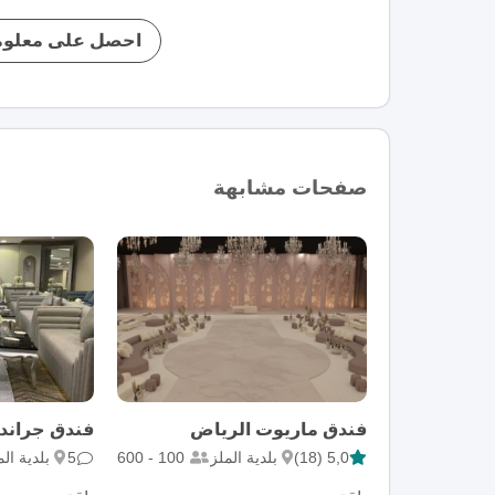
احصل على معلوم
صفحات مشابهة
فندق ماريوت الرياض
فندق جراند ب
5,0 (18)
بلدية الملز
100 - 600
5
بلدية الم