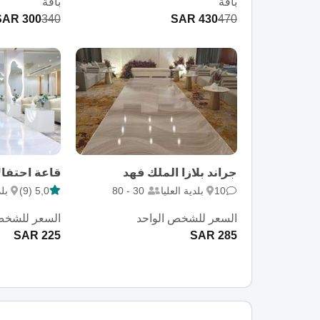
باقة
باقة
300 SAR
340
430 SAR
470
جراند بلازا الملك فهد
10
بلدية العليا
30 - 80
5,0 (9)
بلد
السعر للشخص الواحد
السعر للشخص
225 SAR
285 SAR