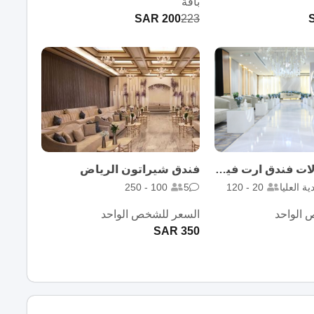
باقة
200 SAR
223
قاعة احتفالات فندق ارت فيو - الرياض
فندق شيراتون الرياض
ية العليا
20 - 120
5
100 - 250
 الواحد
السعر للشخص الواحد
350 SAR