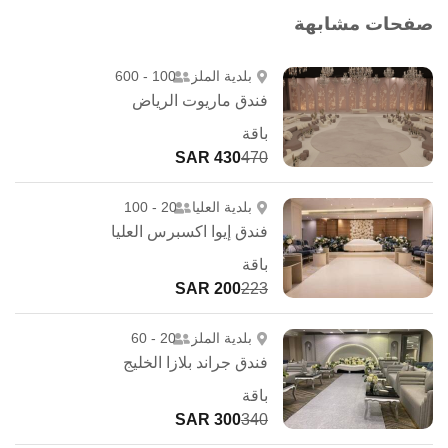
صفحات مشابهة
بلدية الملز
100 - 600
فندق ماريوت الرياض
باقة
430 SAR
470
بلدية العليا
20 - 100
فندق إيوا اكسبرس العليا
باقة
200 SAR
223
بلدية الملز
20 - 60
فندق جراند بلازا الخليج
باقة
300 SAR
340