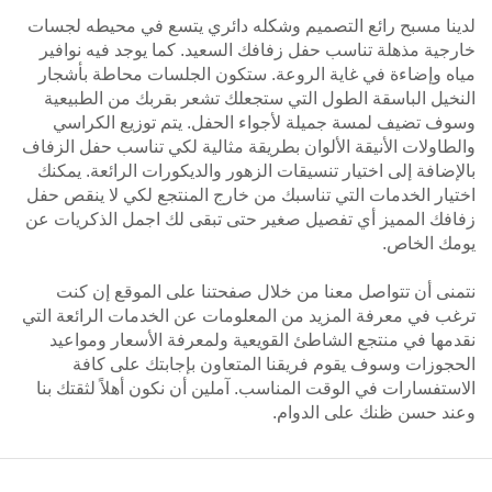
لدينا مسبح رائع التصميم وشكله دائري يتسع في محيطه لجسات
خارجية مذهلة تناسب حفل زفافك السعيد. كما يوجد فيه نوافير
مياه وإضاءة في غاية الروعة. ستكون الجلسات محاطة بأشجار
النخيل الباسقة الطول التي ستجعلك تشعر بقربك من الطبيعية
وسوف تضيف لمسة جميلة لأجواء الحفل. يتم توزيع الكراسي
والطاولات الأنيقة الألوان بطريقة مثالية لكي تناسب حفل الزفاف
بالإضافة إلى اختيار تنسيقات الزهور والديكورات الرائعة. يمكنك
اختيار الخدمات التي تناسبك من خارج المنتجع لكي لا ينقص حفل
زفافك المميز أي تفصيل صغير حتى تبقى لك اجمل الذكريات عن
يومك الخاص.
نتمنى أن تتواصل معنا من خلال صفحتنا على الموقع إن كنت
ترغب في معرفة المزيد من المعلومات عن الخدمات الرائعة التي
نقدمها في منتجع الشاطئ القويعية ولمعرفة الأسعار ومواعيد
الحجوزات وسوف يقوم فريقنا المتعاون بإجابتك على كافة
الاستفسارات في الوقت المناسب. آملين أن نكون أهلاً لثقتك بنا
وعند حسن ظنك على الدوام.