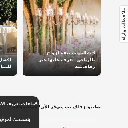
ملاحظات وآراء
6 شاليهات تنفع لزواج
بالرياض.. تعرف عليها عبر
افضل 
زفاف.نت
للمنا
ملفات تعريف الار
تطبيق زفاف.نت متوفر الأن! حملهٌ مجاناً
بتصفحك لموقع