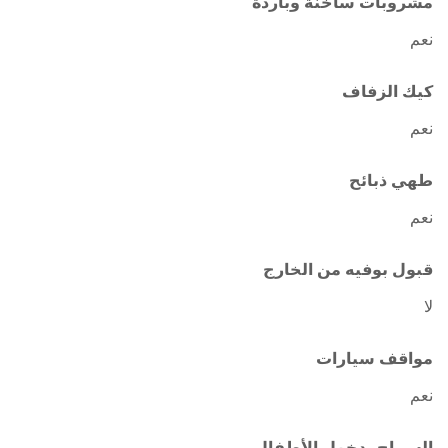
مشروبات ساخنة وباردة
نعم
كيك الزفاف
نعم
طهي ذبائح
نعم
قبول بوفيه من الخارج
لا
مواقف سيارات
نعم
السماح بدخول الأطفال