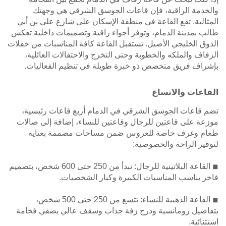
والخدمة الراقية، فإن قاعات الجوسق الشرقي هي وجهتك
المثالية. تقع القاعة في منطقة الإسكان على شارع علي بن أبي
طالب بمدينة الدمام، وتوفر أجواء راقية وتصميمات داخلية تعكس
الذوق الخليجي الأصيل. تستقبل القاعة كافة المناسبات من حفلات
الزفاف والملكه والخطوبة وحتى التخرج والاحتفالات العائلية،
بإشراف فريق متخصص ذو خبرة طويلة في تنظيم الفعاليات.
القاعات والاتساع
تضم قاعات الجوسق الشرقي في الدمام أربع قاعات رئيسية،
موزعة على قاعتين للرجال وقاعتين للنساء، إضافة إلى صالات
طعام وغرف خاصة للعروس ضمن مساحات مصممة بعناية
لتوفير الراحة والخصوصية:
◾ القاعة البلاتينية للرجال: تبدأ من 250 حتى 600 شخص، بتصميم
فاخر يناسب المناسبات الكبيرة وكبار الشخصيات.
◾ القاعة الذهبية للنساء: تتسع من 250 حتى 500 شخص،
بتفاصيل رومانسية ودرج زفة جذاب وسقف عالي يضفي فخامة
استثنائية.