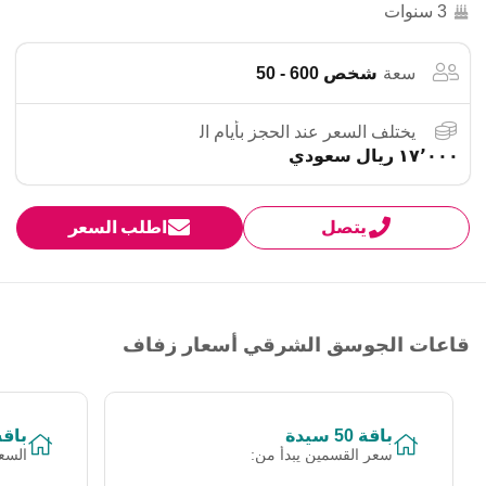
3 سنوات
سعة
شخص 600 - 50
يختلف السعر عند الحجز بأيام العطل و نهاية الاسبوع؟
١٧٬٠٠٠ ريال سعودي
يتصل
اطلب السعر
قاعات الجوسق الشرقي أسعار زفاف
باقة 50 سيدة
باقة 100 س
سعر القسمين يبدأ من: