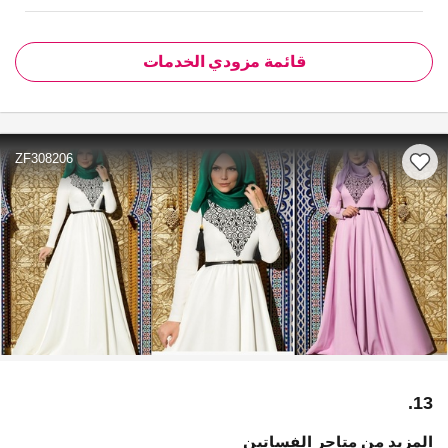
قائمة مزودي الخدمات
ZF308206
13.
المزيد من متاجر الفساتين