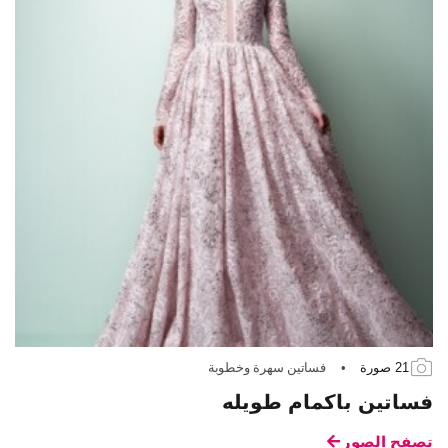
21 صورة
•
فساتين سهرة وخطوبة
فساتين باكمام طويله
تصفح الصور