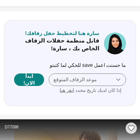
سارة هنا لتخطيط حفل زفافك!
قابل منظمة حفلات الزفاف
الخاص بك ، سارة!
ما حسنت اعمل save للحكي لما كتبتو
ابدأ
موعد الزفاف المتوقع
الان!
إذا كان لديك تاريخ محدد
انقر هنا
D77098