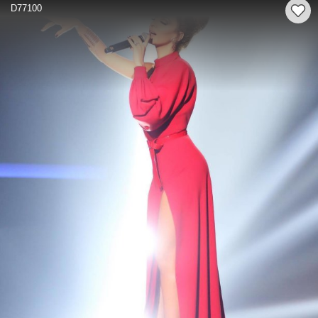
D77100