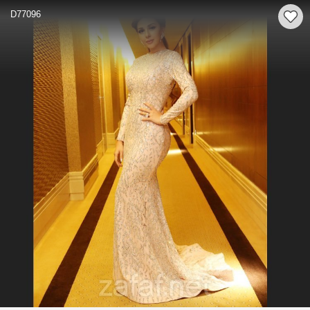
D77096