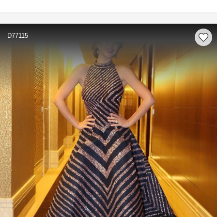
D77115