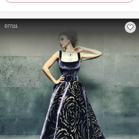
D77111