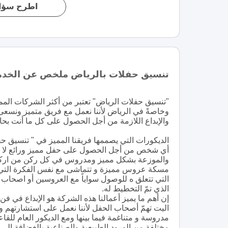
اطرح سؤال
تنسيق حفلات بالرياض ملخص عن الخدم
"تنسيق حفلات الرياض" تعتبر من أكثر الشركات الممي
وخاصةً في الرياض لأننا نعمل مع فريق متميز ونسعى
والإبداع اللازمة من أجل الحصول على كل ما أنت بحاج
الديكورات التي يصممها فريقنا المميز في " تنسيق حف
أي شخص من أجل الحصول على حفل مميز ورائع لا يم
والموزعة بشكل مميز ومدروس في كل ركن من اركان ال
مسكة عروس مميزة و تتماشى مع نفس الفكرة التي تر
التي تتعلق ه للوصول سواياً مع العروسين أو اصحاب ال
الذي تمّ التخطيط له.
إن أهم ما يميز أعمالنا هذه الشركة هو الإبداع في ف
اليت تهمّ أصحاب الحفل لأننا نعمل على استشارتهم وت
مدروسة و متناغمة فيما بينها ومع الديكور العام ل
مختلفة من الورود الطبيعية والصناعية بالغضافة إل