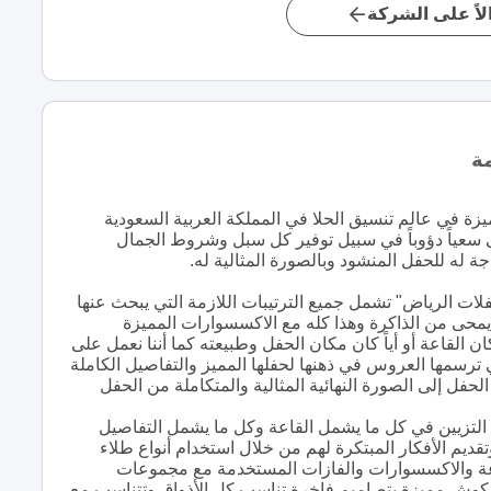
اً على الشركة
ة
زة في عالم تنسيق الحلا في المملكة العربية السعودية
 سعياً دؤوباً في سبيل توفير كل سبل وشروط الجمال
ة له للحفل المنشود وبالصورة المثالية له.
لات الرياض" تشمل جميع الترتيبات اللازمة التي يبحث عنها
حى من الذاكرة وهذا كله مع الاكسسوارات المميزة
قاعة أو أياً كان مكان الحفل وطبيعته كما أننا نعمل على
سمها العروس في ذهنها لحفلها المميز والتفاصيل الكاملة
حفل إلى الصورة النهائية المثالية والمتكاملة من الحفل
ن التزيين في كل ما يشمل القاعة وكل ما يشمل التفاصيل
قديم الأفكار المبتكرة لهم من خلال استخدام أنواع طلاء
لقاعة والاكسسوارات والفازات المستخدمة مع مجموعات
ى كوش مميزة بتصاميم فاخرة تناسب كل الأذواق وتتناسب مع