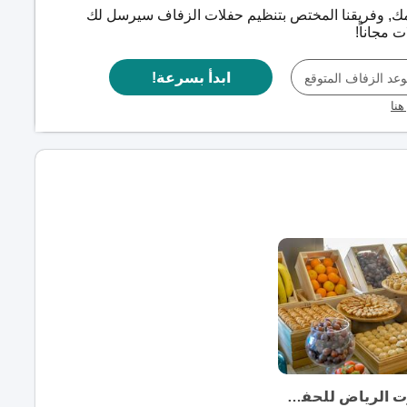
مك, وفريقنا المختص بتنظيم حفلات الزفاف سيرسل لك
مجاناً!
ابدأ بسرعة!
عد الزفاف المتوقع
هنا
فندق ماريوت الرياض للحفلات الخارجية