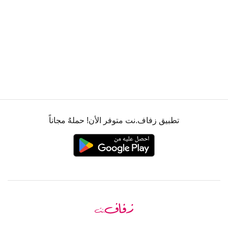
تطبيق زفاف.نت متوفر الأن! حملهٌ مجاناً