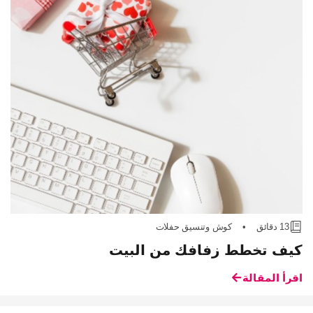
13 دقائق
•
كوش وتنسيق حفلات
كيف تخطط زفافك من البيت
اقرأ المقالة