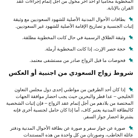
المخطوبة محامياً أو أحد آخر مخول من أجل إتمام إجراءات عقد
القران بالإنابة.
بطاقات الأحوال المدنية الأصلية للشهود السعوديين مع وثيقة
إثبات الجنسية و تصاريح الإقامة الأصلية للشهود غير السعوديين.
وثيقة الطلاق الرسمية في حال كانت المخطوبة مطلقة.
حجة حصر الإرث، إذا كانت المخطوبة أرملة.
فحوصات ما قبل الزواج صادر من مستشفى معتمد.
شروط زواج السعودي من اجنبية أو العكس
إذا كان أحد الطرفين من مواطني إحدى دول مجلس التعاون
الخليجي – عدا قطر والبحرين حيث يجب احضار موافقة الجهات
المختصة من بلادهم من أجل إتمام عقد الزواج – فإن إثبات الشخصية
كالبطاقة المدنية يعتبر كاف، أما إذا كان حامل لجنسية أخرى فإنه
يشترط احضار جواز السفر.
صورة عن جواز سفر و صورة عن بطاقة الأحوال المدنية ودفتر
عائلة الخاطب، وصورتان من كل واحدة من هذه المستندات