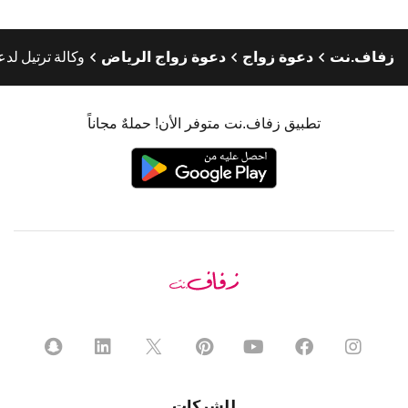
زفاف.نت
دعوة زواج
دعوة زواج الرياض
وكالة ترتيل لد
تطبيق زفاف.نت متوفر الأن! حملهٌ مجاناً
للشركات