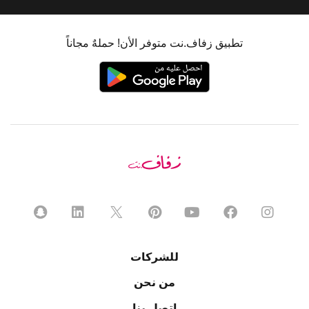
تطبيق زفاف.نت متوفر الأن! حملهٌ مجاناً
للشركات
من نحن
اتصل بنا