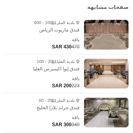
صفحات مشابهة
بلدية الملز
100 - 600
فندق ماريوت الرياض
باقة
430 SAR
470
بلدية العليا
20 - 100
فندق إيوا اكسبرس العليا
باقة
200 SAR
223
بلدية الملز
20 - 60
فندق جراند بلازا الخليج
باقة
300 SAR
340