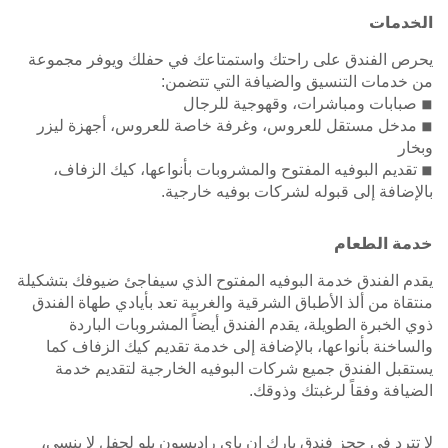
الخدمات
يحرص الفندق على راحتك واستمتاعك في حفلك ويوفر مجموعة
من خدمات التنسيق والضيافة التي تتضمن:
◾ صبابات ومباشرات، وقهوجية للرجال
◾ مدخل مستقل للعروس، وغرفة خاصة للعروس، أجهزة ليزر
وبخار
◾ تقديم البوفيه المفتوح والمشروبات بأنواعها، كيك الزفاف،
بالإضافة إلى قبوله لشركات بوفيه خارجية.
خدمة الطعام
يقدم الفندق خدمة البوفيه المفتوح الذي سيفاجئ ضيوفك بتشكيلة
منتقاة من ألذ الأطباق الشرقية والغربية تعد بأيادي طهاة الفندق
ذوي الخبرة الطويلة، يقدم الفندق أيضاً المشروبات الباردة
والساخنة بأنواعها، بالإضافة إلى خدمة تقديم كيك الزفاف كما
يستقبل الفندق جميع شركات البوفيه الخارجية لتقديم خدمة
الضيافة وفقاً لرغبتك وذوقك.
لا تترد في حجز فندق بارك ان باي راديسون بلو لحفل لا ينسى،