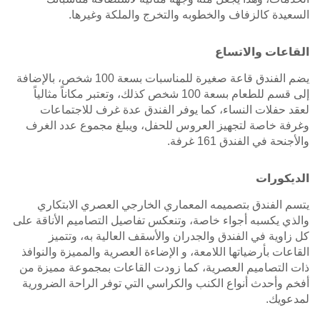
السعيدة كالزفاف والخطوبه والتخرج والملكة وغيرها.
القاعات والاتساع
يضم الفندق قاعة صغيرة للمناسبات بسعة 100 شخص، بالإضافة
إلى قسم للطعام بسعة 100 شخص كذلك، وتعتبر مكاناً مثالياً
لعقد حفلات النساء، كما يوفر الفندق عدة غرف للاجتماعات
وغرفة خاصة لتجهيز العروس للحفل، ويبلغ مجموع عدد الغرف
والأجنحة في الفندق 161 غرفة.
الديكورات
يتسم الفندق بتصميمه المعماري الخارجي العصري الابتكاري
والذي يكسبه أجواء خاصة، وتنعكس تفاصيل التصاميم الأناقة على
كل زاوية في الفندق والجدران والأسقف العالية به، وتتميز
القاعات بأرضياتها اللامعة، و الإضاءة العصرية والمميزة والنوافذ
ذات التصاميم العصرية، كما زودت القاعات بمجموعة مميزة من
أفخم وأحدث أنواع الكنب والكراسي التي توفر الراحة الضرورية
لمدعويك.