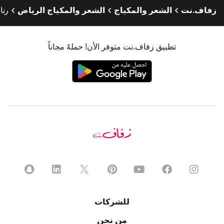
زفاف.نت
الشعر والمكياج
الشعر والمكياج الرياض
رنا
تطبيق زفاف.نت متوفر الأن! حملهٌ مجاناً
للشركات
من نحن