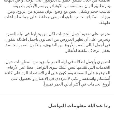
الجميلة من خلال تطبيق خطوات الكونتور على الوجه، و في النهاية
يتم تطبيق ألوان متناسقة من الايشادو ورسم الأيلاينر بطريقة
تناسب حجم وشكل العين مع وضع ألوان مميزة من الروج، ومن
ميزات المكياج الخاص بنا هو أنه يبقى محافظ على جماله لساعات
طويلة.
نحرص على تقديم أجمل الخدمات لكل من يختارنا في ليلة العمر،
ونحرص على أن تظهر العروس من الصالون بأجمل اطلالة لتكون
في أجمل ليالي العمر الأروع بين الضيوف، ولتكون الصور الخاصة
بحفل الزفاف ملفتة للأنظار.
لتظهري بأجمل إطلالة في ليلة العمر ولمزيد من المعلومات حول
الخدمات التي نقدمها ليس عليك سوى التواصل معنا عبر الأرقام
المتوفرة على الصفحة وسنكون على أتم الاستعداد للرد على كافة
أسئلتكم واستفساراتكم، لا تترددي في الاتصال والحصول على
أروع الخدمات في أكثر ليالي العمر تمييزاً.
رنا عبدالله معلومات التواصل