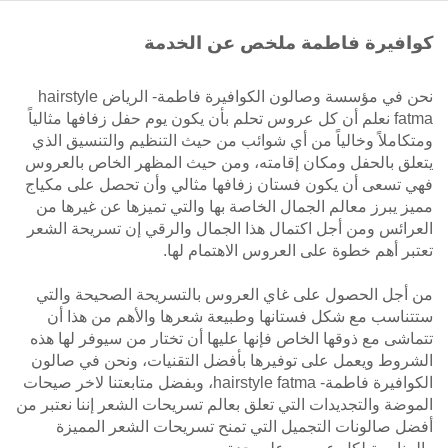
كوافيرة فاطمة ملخص عن الخدمة
نحن في مؤسسة وصالون الكوافيرة فاطمة- الرياض hairstyle
fatma نعلم أن كل عروس تحلم بأن يكون يوم حفل زفافها مثالياً
ومتكاملاً وخالياً من أي شوائب من حيث التنظيم والتنسيق الذي
يتعلق بالحفل ومكان إقامته، ومن حيث المظهر الخاص بالعروس
فهي تسعى أن يكون فستان زفافها مثالي وأن تحصل على مكياج
مميز يبرز معالم الجمال الخاصة بها والتي تميزها عن غيرها من
العرائس ومن أجل اكتمال هذا الجمال والرقي إن تسريحة الشعر
تعتبر أهم خطوة على العروس الاهتمام لها.
من أجل الحصول على غاي العروس بالتسريحة الصحيحة والتي
ستتناسب مع شكل فستانها وطبيعة شعرها والأهم من هذا أن
تتماشى مع ذوقها الخاص فإنها عليها أن تختار من سيوفر لها هذه
الشروط ويعمل على توفيرها بأفضل التقنيات، ونحن في صالون
الكوافيرة فاطمة- hairstyle fatma، وبفضل متابعتنا لاخر صيحات
الموضة والتجديدات التي تعلق بعالم تسريحات الشعر إننا نعتبر من
أفضل صالونات التجميل التي تمنح تسريحات الشعر المميزة