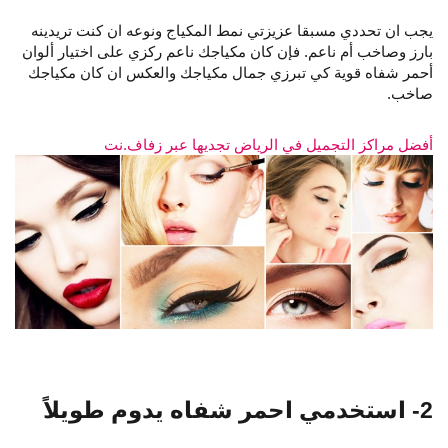
يجب ان تحددي مسبقا عزيزتي نمط المكياج ونوعه ان كنت تريدينه
بارز وصاخب أم ناعم. فإن كان مكياجك ناعم ركزي على اختيار ألوان
أحمر شفاه قوية كي تبرزي جمال مكياجك والعكس ان كان مكياجك
صاخب.
أفضل مراكز التجميل في الرياض تجديها عبر زفاف.نت
2- استخدمي احمر شفاه يدوم طويلاً