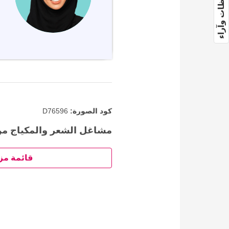
ملاحظات وآراء
كود الصورة:
D76596
مشاغل الشعر والمكياج من
قائمة مز