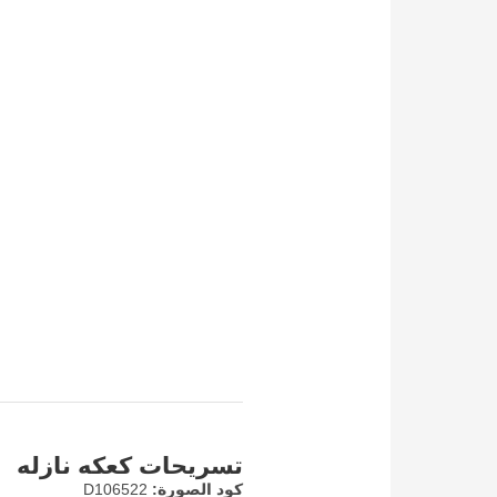
تسريحات كعكه نازله
كود الصورة:
D106522