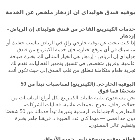
بوفيه فندق هوليداي ان ازدهار ملخص عن الخدمة
خدمات الكيترينغ الفاخر من فندق هوليداي إن الرياض -
إزدهار
إذا كنت تبحث عن بوفيه خارجي راقٍ في الرياض يناسب حفلتك أو
مناسبتك في أي موقع تختاره، فإن خدمة الكيترينغ من فندق
هوليداي إن الرياض - إزدهار هي الخيار المثالي لك. بخبرة ضيافة
عالمية، وفريق متخصص في تنسيق وتجهيز الفعاليات، نقدم لك
تجربة طعام متكاملة تنطلق من قلب الفندق إلى حيث تكون أنت.
البوفيه الخارجي (الكيترينغ) لمناسبات تبدأ من 50
شخصًا فما فوق
نحن مستعدون لتلبية طلبات الكيترينغ لكل أنواع المناسبات من
حفلات زفاف، تخرج، تجمعات عائلية، فعاليات الشركات،
المعارض، الاجتماعات الرسمية وغيرها. تبدأ خدماتنا من 50 شخصًا
دون حد أقصى — مهما كان عدد الضيوف، فريقنا جاهز بخبرة
وتنظيم عالي المستوى.
قوائم بوفيه متنوعة تلبي جميع الأذواق