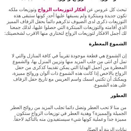
تبحث كل عروس عن
أفكار لتوزيعات الزواج
وتوزيعات ملكه
تكون جديدة ومبتكرة ولم يسبقها عليها أحد، كونها ستبقى هذه
التوزيعات ذكرى لدى الضيوف تذكرهم دائماً بحفل الزفاف المميز
الذي أقامته والتوزيعات المبتكرة التي حصلوا عليها، لذلك جمعنا
لك أجمل الافكار لتوزيعات الزواج لتختاري منها الاقرب لشخصيتك:
الشموع المعطرة
إن الشموع هي قطعة موجودة تقريباً في كافة المنازل والتي لا
تمل أي انثى من جلب المزيد منها وتزيين المنزل بها، والشموع
المعطرة من أجمل الهدايا التي يمكن تقديما كذكرى من حفل
الزواج بالاخص إذا كانت هذه الشموع ذات ألوان وروائح مميزة،
ويمكنك أن تكتبي اسمك واسم العريس مع تاريخ حفل الزفاف
على هذه الشموع.
العطور
من منا لا تحب العطر وتضل دائما تجلب المزيد من روائح العطر
الجميلة والمميزة؟ وهدية العطر في توزيعات الزواج ستكون
مميزة جداً وعملية كونها شيء سيستفيدون منه بالتأكيد لاحقاً.
نباتات الزينة أو الصبّار