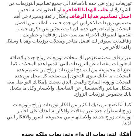
توزيعات زواج في جده بالاضافة الى جميع تصاميم التوزيعات من
الشوكولا او
علب الهدايا الفاخرة
او العطورات، ستجدين
اجمل تصاميم هدايا الزفاف
بأفكار رائعة ومميزة في أهم
مصممي توزيعات الاعراس في جده حسب الطلب من افضل
المحلات والمتاجر في جده، ان كنت تبحثين عن ذكرى جميلة
تقدميها لضيوفك الاعزاء بمناسبة حفل زفافك او خطوبتك ،
زفاف.نت سيوفر لك افضل متاجر ومحلات توزيعات وهدايا وسلال
راقية للأعراس .
عبر زفاف.نت نستعرض لك محلات توزيعات زواج جده بالاضافة
لمعلومات مفصلة عن التوزيعات التي تقدمها هذه المحلات، كما
نضع لك مجموعة من النماذج لتوزيعات زواج من تصميم هذه
المحلات، ما عليك سوى الدخول إلى صفحة كل محل من هذه
المحلات ورؤية النماذج والمحل الذي يعجبك بإمكانك التواصل معه
بشكل مباشر والاستفسار عن التفاصيل والاسعار وكل ما يشغل
بالك بخصوص توزيعات الزواج.
كما أننا نضع بين يديك الكثير من افكار توزيعات زواج وتوزيعات
زواج انستقرام جده عبر مقالات وافكار تساعدك على اختيار
توزيعات زواج جديده والاستلهام من مجموعة الصور والافكار التي
لدينا.
أفكار لتوزيعات الزواج وتوزيعات ملكه بجده