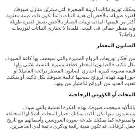
يمكنكِ توزيع نباتات الزينة الصغيرة التي ستزيّن منازل ضيوفكِ
لفترة طويلة، بالأخص أن هدية النبات دائماً تكون ذات قيمة معنوية
أكثر من قيمتها المادية ونبات الصبار بالأخص يعيش لفترة طويلة
وله منظر جمالي في البيت، فلماذا لا تختاري النباتات لتوزيعات
زواجك؟
الصابون المعطر
من أفكار توزيعات الزواج المميزة والتي سيعجب بها كافة الضيوف
بكل تأكيد، فالصابون المعطر قطعة مميزة بالنسبة للانثى ولها
قيمة معنوية كبيرة، اختاري الصابون المعطر برائحة الفانيللا أو
جوز الهند فهذه الروائح سيحبها غالبية ضيوفك بكل تأكيد، أو يمكنك
تقديم العديد من الروائح للاختيار من بينها.
المجات أو الكؤوس الزجاجية
بالتأكيد سيعجب ضيوفك بهذه الفكرة العملية والتي سوف
يستفيدون منها بكل تأكيد، يمكنك اختيار المجات بأشكالها المختلفة
والمتنوعة كما يمكنك طباعة صورة العروسين وأسمائهم مع تاريخ
حفل الزفاف، قد تكون هدية رائعة وذكرى دائمة لدى الحاضرين.