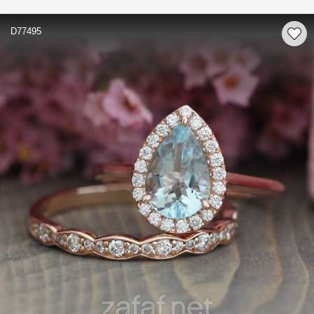
D77495